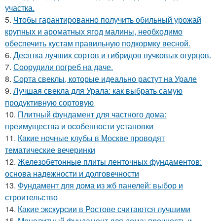
участка.
5.
Чтобы гарантированно получить обильный урожай
крупных и ароматных ягод малины, необходимо
обеспечить кустам правильную подкормку весной.
6.
Десятка лучших сортов и гибридов пучковых огурцов.
7.
Соорудили погреб на даче.
8.
Сорта свеклы, которые идеально растут на Урале
9.
Лучшая свекла для Урала: как выбрать самую
продуктивную сортовую
10.
Плитный фундамент для частного дома:
преимущества и особенности установки
11.
Какие ночные клубы в Москве проводят
тематические вечеринки
12.
Железобетонные плиты ленточных фундаментов:
основа надежности и долговечности
13.
Фундамент для дома из жб панелей: выбор и
строительство
14.
Какие экскурсии в Ростове считаются лучшими
15.
Монолитный фундамент для дома: прочность и