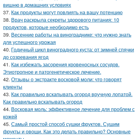
вишню в домашних условиях
37.
Как продукты могут повлиять на вашу потенцию
38.
Врач раскрыла секреты здорового питания: 10
продуктов, которые необходимо есть
39.
Весенние работы на винограднике: что нужно знать
для успешного урожая
40.
Годичный цикл виноградного куста: от зимней спячки
до созревания ягод
41.
Как избежать засорения кровеносных сосудов.
Этиотропное и патогенетическое лечение.
42.
Отзывы о экстракте восковой моли: что говорят
клиенты
43.
Как правильно вскапывать огород вручную лопатой.
Как правильно вскапывать огород
44.
Восковая моль: эффективное лечение для проблем с
кожей
45.
Самый простой способ сушки фруктов. Сушим
фрукты и овощи. Как это делать правильно? Основные
моменты