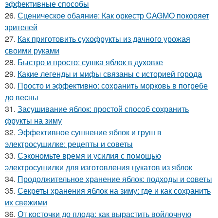
эффективные способы
26.
Сценическое обаяние: Как оркестр CAGMO покоряет
зрителей
27.
Как приготовить сухофрукты из дачного урожая
своими руками
28.
Быстро и просто: сушка яблок в духовке
29.
Какие легенды и мифы связаны с историей города
30.
Просто и эффективно: сохранить морковь в погребе
до весны
31.
Засушивание яблок: простой способ сохранить
фрукты на зиму
32.
Эффективное сушнение яблок и груш в
электросушилке: рецепты и советы
33.
Сэкономьте время и усилия с помощью
электросушилки для изготовления цукатов из яблок
34.
Продолжительное хранение яблок: подходы и советы
35.
Секреты хранения яблок на зиму: где и как сохранить
их свежими
36.
От косточки до плода: как вырастить войлочную