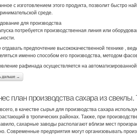
занное с изготовлением этого продукта, позволит быстро най
ринимательской среде.
дование для производства
апуска потребуется производственная линия или оборудова
ьности.
 отдавать предпочтение высококачественной технике , ведь
еляться именно способом его производства, методом фасов
овление рафинада осуществляется на автоматизированной 
ь дальше →
нес план производства сахара из свеклы.
всего, в качестве сырья для производства сахара использую
растающий в тропических районах. Также, при производстве 
равило, сахарные заводы располагают вблизи мест произра
но. Современные предприятия могут организовывать прои