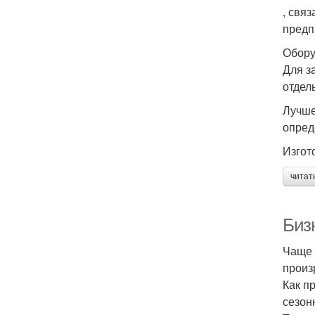
, свя
предп
Обору
Для з
отдел
Лучше
опред
Изгот
читат
Биз
Чаще 
произ
Как п
сезон