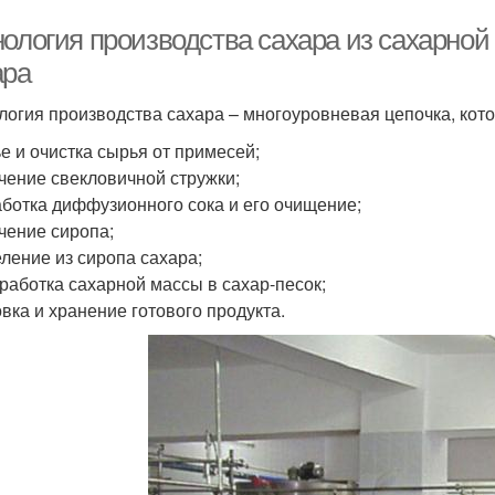
нология производства сахара из сахарной
ара
логия производства сахара – многоуровневая цепочка, котор
ье и очистка сырья от примесей;
учение свекловичной стружки;
аботка диффузионного сока и его очищение;
учение сиропа;
еление из сиропа сахара;
еработка сахарной массы в сахар-песок;
овка и хранение готового продукта.