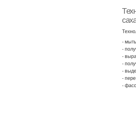
Тех
сах
Техно
- мыт
- пол
- выр
- пол
- выд
- пер
- фас