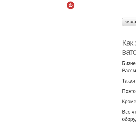
читат
Как 
ват
Бизне
Рассм
Такая 
Поэто
Кроме
Все ч
обору