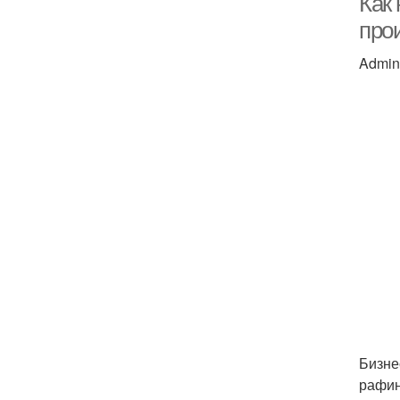
Как 
про
Admin
Бизне
рафин