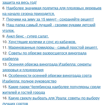
защита на весь год!
6.
Наиболее значимая подпитка для плодовых деревьев
на начало сезона приходится.
7.
Перчики на зиму за 15 минут - сохраняйте рецепт!
8.
Наш папка самый лучший - своими руками детский
уголок.
9.
Анкл бенс - супер салат.
10.
Хрустящие колечки и соус из кабачков.
11.
Маринованные помидоры - самый простой рецепт.
12.
Советы по обрезке разросшегося винограда
изабелла
13.
Осенняя обрезка винограда Изабелла: секреты
здоровья и плодородия
14.
Особенности осенней обрезки винограда сорта
Изабелла: полное руководство
15.
Какие парки Челябинска наиболее популярны среди
жителей и гостей города
16.
Какую свеклу выбрать для Урала: советы по выбору
лучших сортов