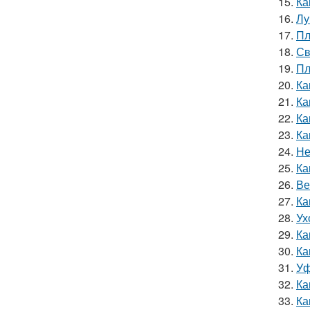
15.
Ка
16.
Лу
17.
Пл
18.
Св
19.
Пл
20.
Ка
21.
Ка
22.
Ка
23.
Ка
24.
Не
25.
Ка
26.
Ве
27.
Ка
28.
Ух
29.
Ка
30.
Ка
31.
Уф
32.
Ка
33.
Ка