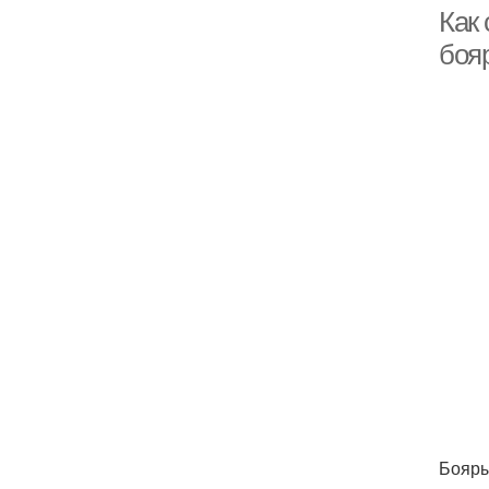
Как
боя
Бояры