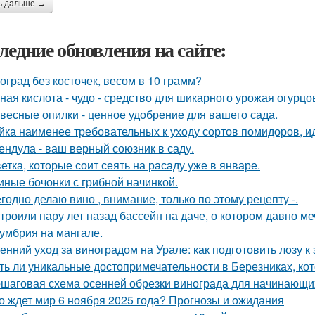
ь дальше →
ледние обновления на сайте:
оград без косточек, весом в 10 грамм?
ная кислота - чудо - средство для шикарного урожая огурцо
весные опилки - ценное удобрение для вашего сада.
йка наименее требовательных к уходу сортов помидоров, и
ендула - ваш верный союзник в саду.
ветка, которые соит сеять на расаду уже в январе.
иные бочонки с грибной начинкой.
годно делаю вино , внимание, только по этому рецепту -.
троили пару лет назад бассейн на даче, о котором давно ме
умбрия на мангале.
енний уход за виноградом на Урале: как подготовить лозу к
ть ли уникальные достопримечательности в Березниках, кот
шаговая схема осенней обрезки винограда для начинающи
о ждет мир 6 ноября 2025 года? Прогнозы и ожидания