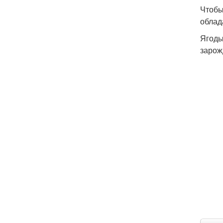
Чтобы
облад
Ягоды
зарож