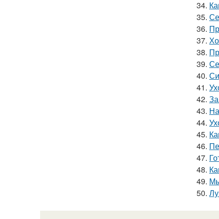
34.
Ка
35.
Се
36.
Пр
37.
Хо
38.
Пр
39.
Се
40.
Си
41.
Ух
42.
За
43.
На
44.
Ух
45.
Ка
46.
Пе
47.
Го
48.
Ка
49.
Мы
50.
Лу