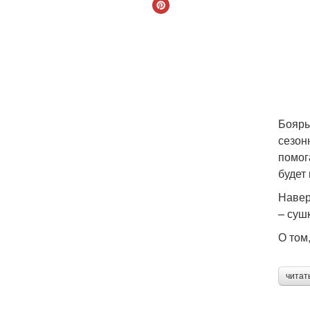
Бояры
сезон
помог
будет
Навер
– суш
О том
читат