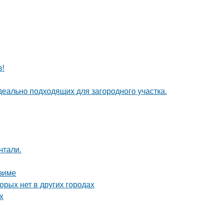
в!
деально подходящих для загородного участка.
чтали.
 зиме
орых нет в других городах
х