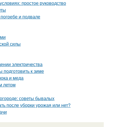
условиях: простое руководство
еты
 погребе и подвале
ими
ской силы
едении электричества
ы подготовить к зиме
нока и меда
м летом
в огороде: советы бывалых
ть после уборки урожая или нет?
ачи