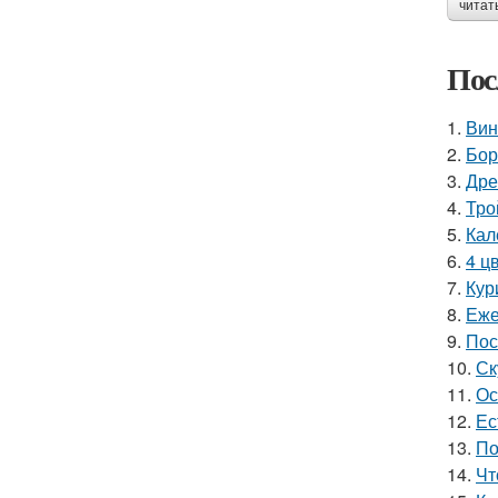
читат
Пос
1.
Вин
2.
Бор
3.
Дре
4.
Тро
5.
Кал
6.
4 ц
7.
Кур
8.
Еже
9.
Пос
10.
Ск
11.
Ос
12.
Ес
13.
По
14.
Чт