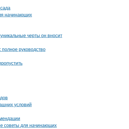
 сада
для начинающих
 уникальные черты он вносит
: полное руководство
пропустить
одов
машних условий
омендации
тые советы для начинающих