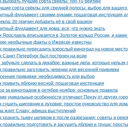
к выбрать лучшие сорта свеклы: топ-10 рейтинг
чшие сорта свёклы для средней полосы: выбор для вашего
итный фундамент своими руками: пошаговая инструкция 
екла: 20 причин добавить её в свой рацион
итный фундамент для дома: все, что нужно знать
к Ярославль вписывается в Золотое кольцо России, и какие
кие необычные факты о Ижевске известны
к правильно пересадить взрослый виноград на новое место
к Санкт-Петербург был построен на воде
 забудьте сделать в декабре: важные дела, которые нельзя 
к правильно заготовить черенки для весенней прививки
сенние прививки: необходимость или выбор
к привить яблоню весной: пошаговая инструкция
од за виноградом в октябре-ноябре: основные правила
кие уникальные особенности отличают Пензу от других гор
к сушить шиповник в духовке: простое руководство для до
а ждет Славу: афиша выступлений
к хранить тыкву целиком и после разрезания: советы и рек
к правильно подготовить и засушить яблоки и груши: прос