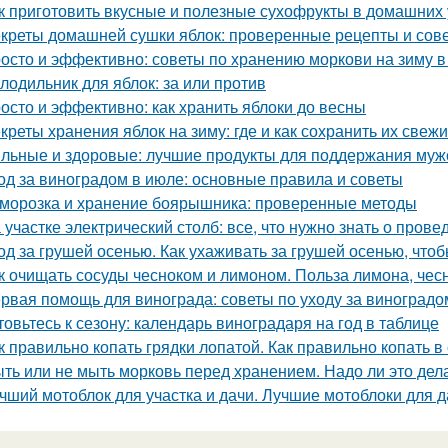
к приготовить вкусные и полезные сухофрукты в домашних 
креты домашней сушки яблок: проверенные рецепты и сов
осто и эффективно: советы по хранению моркови на зиму в
лодильник для яблок: за или против
осто и эффективно: как хранить яблоки до весны
креты хранения яблок на зиму: где и как сохранить их свеж
льные и здоровые: лучшие продукты для поддержания муж
од за виноградом в июле: основные правила и советы
морозка и хранение боярышника: проверенные методы
 участке электрический столб: все, что нужно знать о пров
од за грушей осенью. Как ухаживать за грушей осенью, чтоб
к очищать сосуды чесноком и лимоном. Польза лимона, чес
рвая помощь для винограда: советы по уходу за виноградо
товьтесь к сезону: календарь виноградаря на год в таблице
к правильно копать грядки лопатой. Как правильно копать 
ть или не мыть морковь перед хранением. Надо ли это дела
чший мотоблок для участка и дачи. Лучшие мотоблоки для д