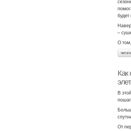
сезон
помог
будет
Навер
– суш
О том
читат
Как
эле
В это
пошаг
Больш
спутн
От пе