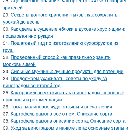
28.
Сценическое обаяние: Как оркестр CAGMO покоряет
зрителей
29.
Секреты долгого хранения тыквы: как сохранить
урожай до весны
30.
Как сделать сушеные яблоки в духовке хрустящими:
пошаговая инструкция
31.
Пошаговый гид по изготовлению сухофруктов из
груш
32.
Проверенный способ: как правильно хранить
морковь зимой
33.
Сильные мужчины: лучшие продукты для потенции
34.
Продолжаем ухаживать: советы по уходу за
виноградом во второй год
35.
Как правильно ухаживать за виноградом: основные
принципы и рекомендации
36.
Томат малиновое чудо: отзывы и впечатления
37.
Картофель рамона все о нем. Описание сорта
38.
Картофель рамона описание сорта. Описание сорта
39.
Уход за виноградом в начале лета: основные этапы и