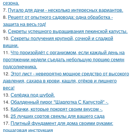
сезона.
7.
Пугало для дачи - несколько интересных вариантов.
8.
Рецепт от опытного садовода: одна обработка -
защита на весь год!
9.
Секреты успешного выращивания пекинской капусты.
10.
Секреты получения крупной, сочной и сладкой
вишни.
11.
Что произойдёт с организмом, если каждый день на
протяжении недели съедать небольшую порцию семян
подсолнечника.
12.
Этот лист - невероятно мощное средство от высокого
давления, сахара в крови, кашля, отёков и лишнего
веса!
13.
Селёдка под шубой.
14.
Обалденный пирог "Шарлотка С Капустой" -.
15.
Кабачки, которые покорят своим вкусом -.
16.
25 лучших сортов свеклы для вашего сада
17.
Плитный фундамент для дома своими руками:
пошаговая инструкция