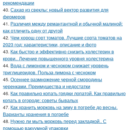
рекомендации
40.
Сахар из свеклы: новый вектор развития для
фермеров
41.
Различия между ремантантной и обычной малиной:
как отличить одну от другой
42.
Чем хорош сорт томатов. Лучшие сорта томатов на
2023 год: характеристики, описание и фото
43.
Как быстро и эффективно снизить холестерин в
крови.. Лечение повышенного уровня холестерина
44.
Вода с лимоном и чесноком снижает уровень
триглицеридов. Польза лимона с чесноком
45.
Осеннее размножение черной смородины
черенками. Преимущества и недостатки
46.
Как правильно копать грядки лопатой. Как правильно
копать в огороде: советы бывалых
47.
Как хранить морковь на зиму в погребе до весны.
Варианты хранения в погребе
48.
Нужно ли мыть морковь перед закладкой.. С
помощью вакуумной упаковки