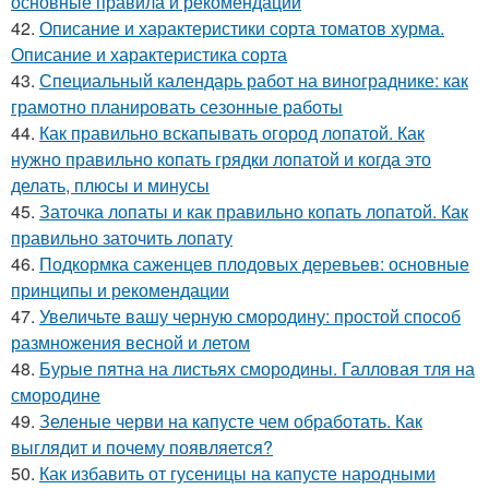
основные правила и рекомендации
42.
Описание и характеристики сорта томатов хурма.
Описание и характеристика сорта
43.
Специальный календарь работ на винограднике: как
грамотно планировать сезонные работы
44.
Как правильно вскапывать огород лопатой. Как
нужно правильно копать грядки лопатой и когда это
делать, плюсы и минусы
45.
Заточка лопаты и как правильно копать лопатой. Как
правильно заточить лопату
46.
Подкормка саженцев плодовых деревьев: основные
принципы и рекомендации
47.
Увеличьте вашу черную смородину: простой способ
размножения весной и летом
48.
Бурые пятна на листьях смородины. Галловая тля на
смородине
49.
Зеленые черви на капусте чем обработать. Как
выглядит и почему появляется?
50.
Как избавить от гусеницы на капусте народными