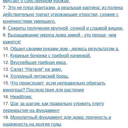
мечтает о собственном урожае.
7.
Это не плод фантазии, а реальная картина: из полена
действительно торчат угрожающие отростки, схожие с
конечностями умершего.
8.
Секреты получения крупной, сочной и сладкой вишни.
9.
Выращивание укропа дома зимой - это проще, чем
кажется!
10.
Обшил своими руками дом - делюсь результатом а.
11.
Куриные бочонки с грибной начинкой.
12.
Вкуснейшая грибная икра.
13.
Caлaт "Нaтaли" нa зиму.
14.
Холодный литовский борщ.
15.
Что происходит, если неправильно обрезать
виноград? Последствия для растения
16.
Headlines:
17.
Шаг за шагом: как правильно уложить плиту
перекрытия на фундамент
18.
Монолитный фундамент для дома: прочность и
надежность на долгие годы