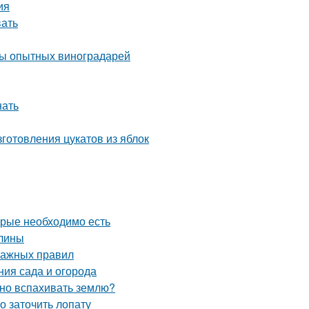
ия
вать
еты опытных виноградарей
нать
готовления цукатов из яблок
орые необходимо есть
алины
важных правил
ния сада и огорода
жно вспахивать землю?
о заточить лопату