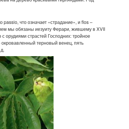
assio, что означает «страдание», и flos –
нием мы обязаны иезуиту Ферари, жившему в XVII
 с орудиями страстей Господних: тройное
 – окровавленный терновый венец, пять
д.