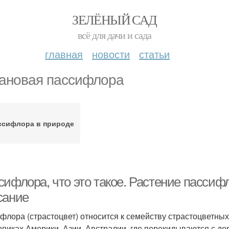
ЗЕЛЁНЫЙ САД
всё для дачи и сада
главная
новости
статьи
ановая пассифлора
ссифлора в природе
ифлора, что это такое. Растение пассифл
сание
флора (страстоцвет) относится к семейству страстоцветных
опиках Америки, Азии, Австралии, где перекидываются с д