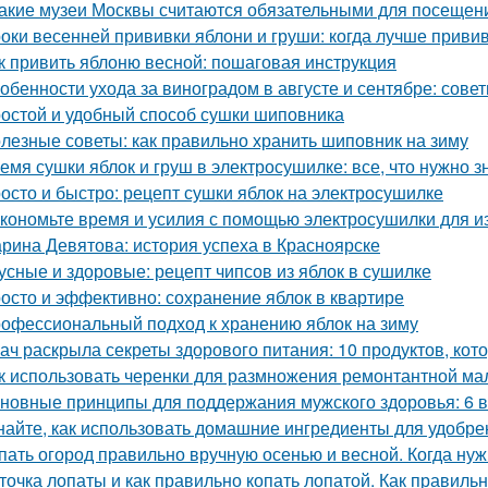
Какие музеи Москвы считаются обязательными для посещен
оки весенней прививки яблони и груши: когда лучше приви
к привить яблоню весной: пошаговая инструкция
обенности ухода за виноградом в августе и сентябре: сов
остой и удобный способ сушки шиповника
лезные советы: как правильно хранить шиповник на зиму
емя сушки яблок и груш в электросушилке: все, что нужно з
осто и быстро: рецепт сушки яблок на электросушилке
кономьте время и усилия с помощью электросушилки для из
рина Девятова: история успеха в Красноярске
усные и здоровые: рецепт чипсов из яблок в сушилке
осто и эффективно: сохранение яблок в квартире
офессиональный подход к хранению яблок на зиму
ач раскрыла секреты здорового питания: 10 продуктов, кот
к использовать черенки для размножения ремонтантной м
новные принципы для поддержания мужского здоровья: 6 
найте, как использовать домашние ингредиенты для удобре
пать огород правильно вручную осенью и весной. Когда ну
точка лопаты и как правильно копать лопатой. Как правильн