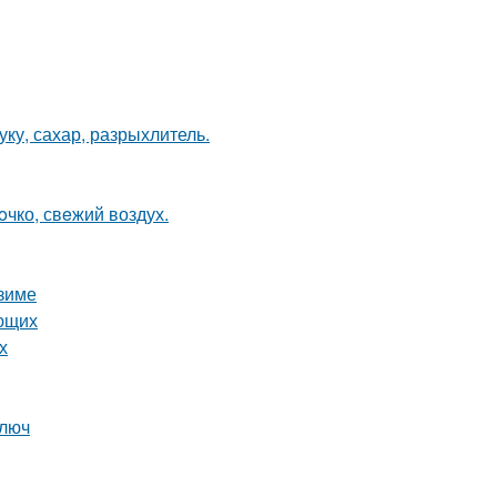
ку, сахар, разрыхлитель.
oчко, свeжий воздух.
 зиме
ающих
х
ключ