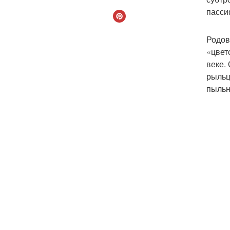
пасси
Родов
«цвет
веке.
рыльц
пыльн