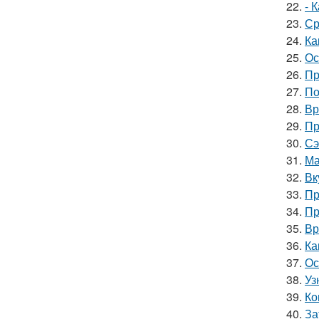
22.
- 
23.
Ср
24.
Ка
25.
Ос
26.
Пр
27.
По
28.
Вр
29.
Пр
30.
Сэ
31.
Ма
32.
Вк
33.
Пр
34.
Пр
35.
Вр
36.
Ка
37.
Ос
38.
Уз
39.
Ко
40.
За