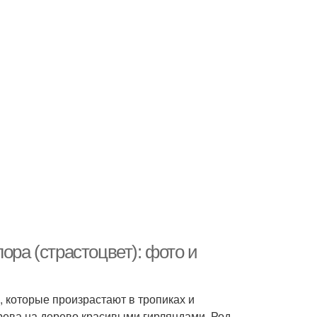
ора (страстоцвет): фото и
, которые произрастают в тропиках и
ерева на дерево красивыми гирляндами. Род