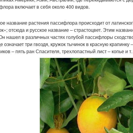
флора включает в себя около 400 видов.
ое название растения пассифлора происходит от латинского p
ок»; отсюда и русское название – страстоцвет. Этим назва
 Он нашел в различных частях голубой пассифлоры сходство
е означает три гвоздя, кружок тычинок в красную крапинку
иков – пять ран Спасителя, трехлопастный лист – копье и т. 