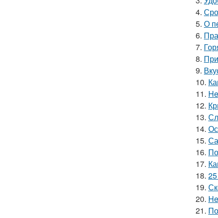
3.
Удо
4.
Сро
5.
О п
6.
Пра
7.
Гор
8.
При
9.
Вку
10.
Ка
11.
He
12.
Кр
13.
Сл
14.
Ос
15.
Са
16.
По
17.
Ка
18.
25
19.
Ск
20.
He
21.
По