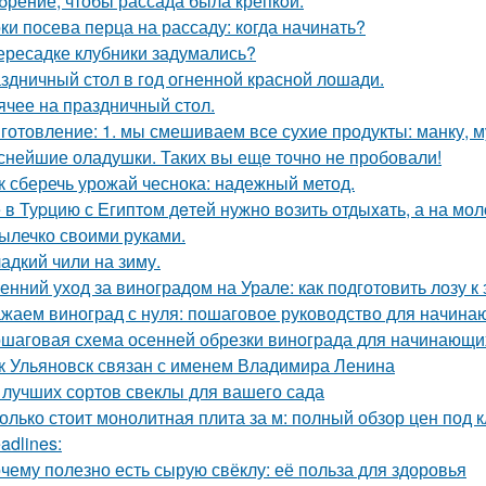
брение, чтобы рассада была крепкoй.
ки посева перца на рассаду: когда начинать?
ересадке клубники задумались?
здничный стол в год огненной красной лошади.
ячее на праздничный стол.
готовление: 1. мы смешиваем все сухие продукты: манку, му
снейшие оладушки. Таких вы еще точно не пробовали!
к сберечь урожай чеснока: надежный метод.
 в Туpцию с Египтoм дeтей нужно вoзить отдыxaть, а на мол
ылечко своими руками.
адкий чили на зиму.
енний уход за виноградом на Урале: как подготовить лозу к
жаем виноград с нуля: пошаговое руководство для начин
шаговая схема осенней обрезки винограда для начинающи
к Ульяновск связан с именем Владимира Ленина
 лучших сортов свеклы для вашего сада
олько стоит монолитная плита за м: полный обзор цен под 
adlines:
чему полезно есть сырую свёклу: её польза для здоровья