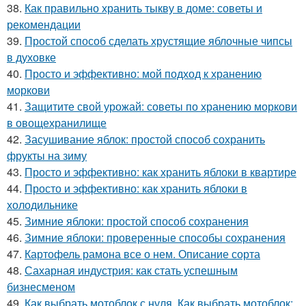
38.
Как правильно хранить тыкву в доме: советы и
рекомендации
39.
Простой способ сделать хрустящие яблочные чипсы
в духовке
40.
Просто и эффективно: мой подход к хранению
моркови
41.
Защитите свой урожай: советы по хранению моркови
в овощехранилище
42.
Засушивание яблок: простой способ сохранить
фрукты на зиму
43.
Просто и эффективно: как хранить яблоки в квартире
44.
Просто и эффективно: как хранить яблоки в
холодильнике
45.
Зимние яблоки: простой способ сохранения
46.
Зимние яблоки: проверенные способы сохранения
47.
Картофель рамона все о нем. Описание сорта
48.
Сахарная индустрия: как стать успешным
бизнесменом
49.
Как выбрать мотоблок с нуля. Как выбрать мотоблок: