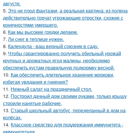
августе.
5.
Это не плод фантазии, а реальная картина: из полена
действительно торчат угрожающие отростки, схожие с
конечностями умершего.
6.
Как мы высокие грядки делаем.
7.
Ли снег в теплице нужен.
8.
Календула - ваш верный союзник в саду.
9.
Чтобы гарантированно получить обильный урожай
крупных и ароматных ягод малины, необходимо
обеспечить кустам правильную подкормку весной.
10.
Как обеспечить длительное хранение моркови,
избегая увядания и гниения?
11.
Нежный салат на праздничный стол.
12.
Построил дачный дом своими руками, только крышу
строили нанятые рабочие.
13.
Старый школьный автобус, переделанный в дом на
колёсах.
14.
Классное средство для поддержания иммунитета -
иммyнитeтнaя.