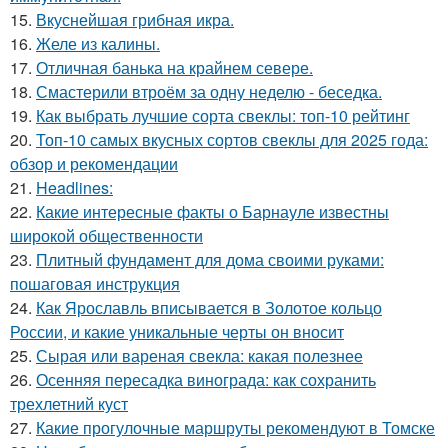
15.
Вкуснейшая грибная икра.
16.
Желе из калины.
17.
Отличная банька на крайнем севере.
18.
Смастерили втроём за одну неделю - беседка.
19.
Как выбрать лучшие сорта свеклы: топ-10 рейтинг
20.
Топ-10 самых вкусных сортов свеклы для 2025 года:
обзор и рекомендации
21.
Headlines:
22.
Какие интересные факты о Барнауле известны
широкой общественности
23.
Плитный фундамент для дома своими руками:
пошаговая инструкция
24.
Как Ярославль вписывается в Золотое кольцо
России, и какие уникальные черты он вносит
25.
Сырая или вареная свекла: какая полезнее
26.
Осенняя пересадка винограда: как сохранить
трехлетний куст
27.
Какие прогулочные маршруты рекомендуют в Томске