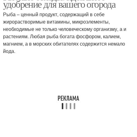
удобрение для вашего огорода
отходов
Рыба – ценный продукт, содержащий в себе
жирорастворимые витамины, микроэлементы,
необходимые не только человеческому организму, а и
Полезное удобрение
Удобрение из остатков
растениям. Любая рыба богата фосфором, калием,
магнием, а в морских обитателях содержится немало
йода.
Удобрение из
привычных продуктов