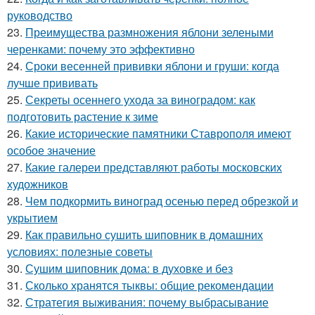
руководство
23.
Преимущества размножения яблони зелеными
черенками: почему это эффективно
24.
Сроки весенней прививки яблони и груши: когда
лучше прививать
25.
Секреты осеннего ухода за виноградом: как
подготовить растение к зиме
26.
Какие исторические памятники Ставрополя имеют
особое значение
27.
Какие галереи представляют работы московских
художников
28.
Чем подкормить виноград осенью перед обрезкой и
укрытием
29.
Как правильно сушить шиповник в домашних
условиях: полезные советы
30.
Сушим шиповник дома: в духовке и без
31.
Сколько хранятся тыквы: общие рекомендации
32.
Стратегия выживания: почему выбрасывание