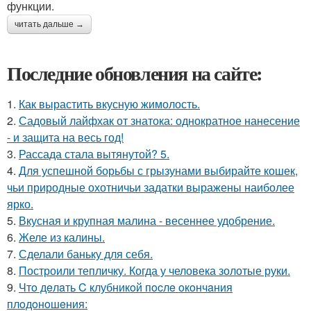
функции.
читать дальше →
Последние обновления на сайте:
1.
Как вырастить вкусную жимолость.
2.
Садовый лайфхак от знатока: однократное нанесение
- и защита на весь год!
3.
Рассада стала вытянутой? 5.
4.
Для успешной борьбы с грызунами выбирайте кошек,
чьи природные охотничьи задатки выражены наиболее
ярко.
5.
Вкусная и крупная малина - весеннее удобрение.
6.
Желе из калины.
7.
Сделали баньку для себя.
8.
Построили тепличку. Когда у человека золотые руки.
9.
Чтo дeлaть C клубникoй пocлe oкoнчaния
плoдoнoшeния: