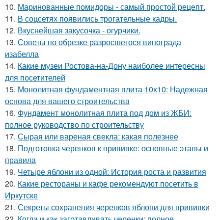
10.
Маринованные помидоры - самый простой рецепт.
11.
В соцсетях появились трогательные кадры.
12.
Вкуснейшая закусочка - огурчики.
13.
Советы по обрезке разросшегося винограда
изабелла
14.
Какие музеи Ростова-на-Дону наиболее интересны
для посетителей
15.
Монолитная фундаментная плита 10х10: Надежная
основа для вашего строительства
16.
Фундамент монолитная плита под дом из ЖБИ:
полное руководство по строительству
17.
Сырая или вареная свекла: какая полезнее
18.
Подготовка черенков к прививке: основные этапы и
правила
19.
Четыре яблони из одной: История роста и развития
20.
Какие рестораны и кафе рекомендуют посетить в
Иркутске
21.
Секреты сохранения черенков яблони для прививки
22.
Когда и как заготавливать черенки: полное