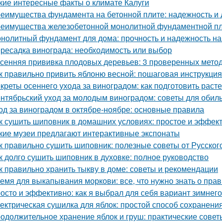
кие интересные факты о климате Калуги
еимущества фундамента на бетонной плите: надежность и 
еимущества железобетонной монолитной фундаментной пли
нолитный фундамент для дома: прочность и надежность на
ресадка винограда: необходимость или выбор
сенняя прививка плодовых деревьев: 3 проверенных мето
к правильно привить яблоню весной: пошаговая инструкция
креты осеннего ухода за виноградом: как подготовить расте
нтябрьский уход за молодым виноградом: советы для обил
од за виноградом в октябре-ноябре: основные правила
к сушить шиповник в домашних условиях: простое и эффек
кие музеи предлагают интерактивные экспонаты
к правильно сушить шиповник: полезные советы от Русско
к долго сушить шиповник в духовке: полное руководство
к правильно хранить тыкву в доме: советы и рекомендации
емя для выкапывания моркови: все, что нужно знать о пра
осто и эффективно: как я выбрал для себя вариант зимнег
ектрическая сушилка для яблок: простой способ сохранени
одолжительное хранение яблок и груш: практические сове