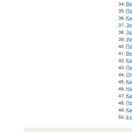
34.
Ве
35.
Пр
36.
Ка
37.
Зи
38.
За
39.
Ур
40.
По
41.
Ве
42.
Ка
43.
Пи
44.
От
45.
Ка
46.
На
47.
Ка
48.
Пр
49.
Ка
50.
8 