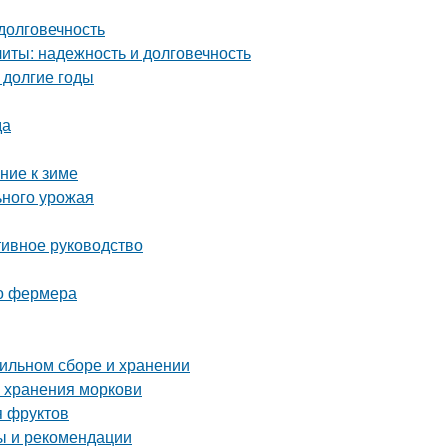
долговечность
ты: надежность и долговечность
 долгие годы
да
ние к зиме
ьного урожая
тивное руководство
го фермера
вильном сборе и хранении
о хранения моркови
я фруктов
ты и рекомендации