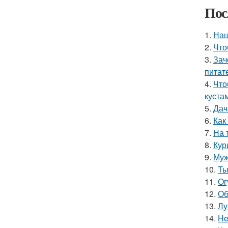
Пос
1.
Наш
2.
Что
3.
Зач
питат
4.
Что
куста
5.
Дач
6.
Как
7.
На 
8.
Кур
9.
Муж
10.
Ты
11.
Ог
12.
Об
13.
Лу
14.
He