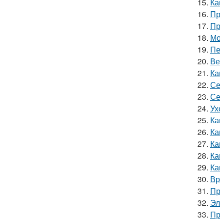
15.
Ка
16.
Пр
17.
Пр
18.
Мо
19.
Пе
20.
Ве
21.
Ка
22.
Се
23.
Се
24.
Ух
25.
Ка
26.
Ка
27.
Ка
28.
Ка
29.
Ка
30.
Вр
31.
Пр
32.
Эл
33.
Пр