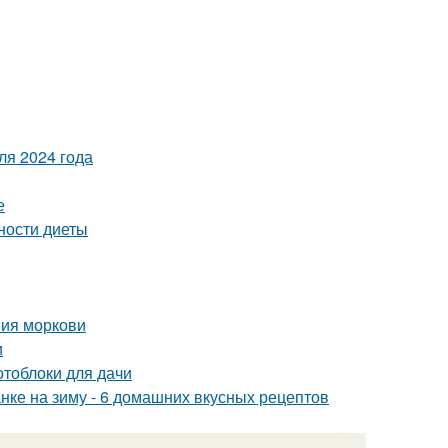
ля 2024 года
е
ности диеты
ния моркови
и
отоблоки для дачи
анке на зиму - 6 домашних вкусных рецептов