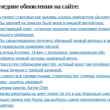
ледние обновления на сайте:
 проект стартовал как задумка создать компактную беседку
бы завязей на томатах было море и никакой фитофторы.
ерствевший хлеб - отличное решение для подкормки огород
ельного удобрения.
бы гарантированно получить обильный урожай крупных и а
м правильную подкормку весной.
а купца Бугрова, 19 век, г. володарск, нижегородская обл.
 сберечь урожай чеснока: надежный метод.
трассе под тобольском жил пёс, который ждал там погибшего
иные бочонки с грибной начинкой.
 сделал всё своими руками: строительство, отделка, кухонна
ква - кладезь здоровья!
урчики пикули. Автор Chef.
резка винограда на зиму: нужно ли это и как правильно сде
чшая свекла для Урала: как выбрать самую продуктивную 
adlines: