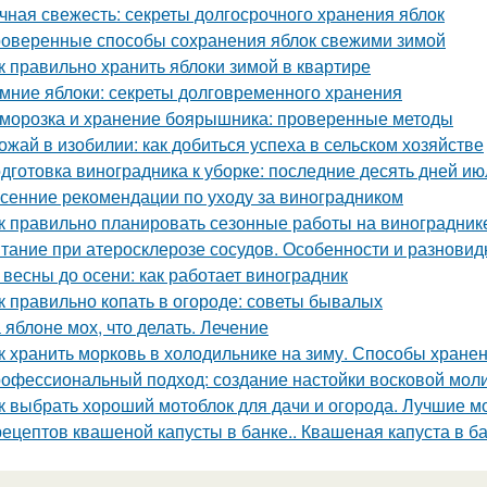
чная свежесть: секреты долгосрочного хранения яблок
оверенные способы сохранения яблок свежими зимой
к правильно хранить яблоки зимой в квартире
мние яблоки: секреты долговременного хранения
морозка и хранение боярышника: проверенные методы
ожай в изобилии: как добиться успеха в сельском хозяйстве
дготовка виноградника к уборке: последние десять дней ию
сенние рекомендации по уходу за виноградником
к правильно планировать сезонные работы на виноградник
тание при атеросклерозе сосудов. Особенности и разновид
 весны до осени: как работает виноградник
к правильно копать в огороде: советы бывалых
 яблоне мох, что делать. Лечение
к хранить морковь в холодильнике на зиму. Способы хране
офессиональный подход: создание настойки восковой мол
к выбрать хороший мотоблок для дачи и огорода. Лучшие м
рецептов квашеной капусты в банке.. Квашеная капуста в б