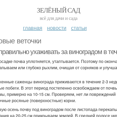
ЗЕЛЁНЫЙ САД
всё для дачи и сада
главная
новости
статьи
овые веточки
правильно ухаживать за виноградом в теч
осадке почва уплотняется, утаптывается. Поэтому по окон
апываем или глубоко рыхлим, очищая от сорняков и улучш
енные саженцы винограда приживаются в течение 2-3 неде
ые побеги. В этот период постепенно освобождаем от почв
мы, примерно на 10-15 см. Проверяем, нет ли повреждений 
очные росяные (поверхностные) корни.
вую осень почву под виноградом после листопада перекап
ания на 20-25 см прикрываем землей. В средней полосе ук