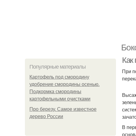
Бок
Как 
Популярные материалы
При п
Картофель под смородину
перек
удобрение смородины осенью.
Подкормка смородины
Высаж
картофельными очистками
зелен
систе
Про березу. Самое известное
зачат
дерево России
В пер
основ