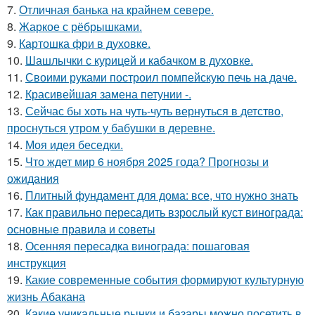
7.
Отличная банька на крайнем севере.
8.
Жаркое с рёбрышками.
9.
Картошка фри в духовке.
10.
Шашлычки с курицей и кабачком в духовке.
11.
Своими руками построил помпейскую печь на даче.
12.
Красивейшая замена петунии -.
13.
Сейчас бы хоть на чуть-чуть вернуться в детство,
проснуться утром у бабушки в деревне.
14.
Моя идея беседки.
15.
Что ждет мир 6 ноября 2025 года? Прогнозы и
ожидания
16.
Плитный фундамент для дома: все, что нужно знать
17.
Как правильно пересадить взрослый куст винограда:
основные правила и советы
18.
Осенняя пересадка винограда: пошаговая
инструкция
19.
Какие современные события формируют культурную
жизнь Абакана
20.
Какие уникальные рынки и базары можно посетить в