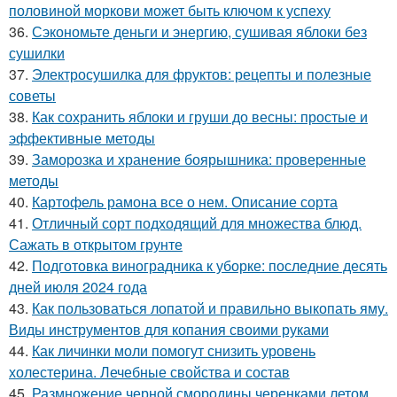
половиной моркови может быть ключом к успеху
36.
Сэкономьте деньги и энергию, сушивая яблоки без
сушилки
37.
Электросушилка для фруктов: рецепты и полезные
советы
38.
Как сохранить яблоки и груши до весны: простые и
эффективные методы
39.
Заморозка и хранение боярышника: проверенные
методы
40.
Картофель рамона все о нем. Описание сорта
41.
Отличный сорт подходящий для множества блюд.
Сажать в открытом грунте
42.
Подготовка виноградника к уборке: последние десять
дней июля 2024 года
43.
Как пользоваться лопатой и правильно выкопать яму.
Виды инструментов для копания своими руками
44.
Как личинки моли помогут снизить уровень
холестерина. Лечебные свойства и состав
45.
Размножение черной смородины черенками летом.