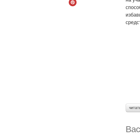
спосо
избав
средс
читат
Вас