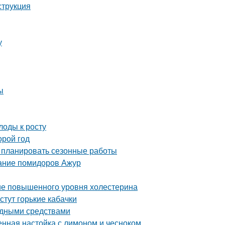
струкция
у
ы
лоды к росту
орой год
о планировать сезонные работы
сание помидоров Ажур
ние повышенного уровня холестерина
стут горькие кабачки
родными средствами
енная настойка с лимоном и чесноком