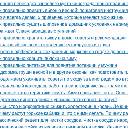
енняя пересадка взрослого куста винограда: пошаговая ин
к правильно привить яблоню весной: пошаговая инструкция
о я всегда делаю: 5 привычек, которые меняют мою жизнь
к правильно сушить шиповник в домашних условиях на зим
а ждет Славу: афиша выступлений
к правильно хранить тыкву в доме: советы и рекомендации
шаговый гид по изготовлению сухофруктов из груш
осто и эффективно: сохранение моркови на грядке до весн
к правильно хранить яблоки на зиму
к правильно питаться для поднятия потенции у мужчин
дкормка груши весной и в другие сезоны: как подготовить п
одолжаем ухаживать: советы по уходу за виноградом во вт
ециальный календарь работ на винограднике: как грамотн
новные характеристики томата Ажур описание сорта. Опи
дготовка виноградника к урожаю: план работ на август
к быстро и эффективно снизить холестерин в крови.. Лече
чему растут горькие кабачки и что с ними делать. Почему ра
ассический рецепт для чистки сосудов. Чистка сосудов на
машняя настойка из чеснока с лимоном на водке. Лекарств