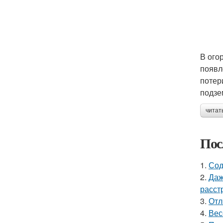
В ого
появл
потер
подзе
читат
Пос
1.
Сод
2.
Даж
расст
3.
Отл
4.
Вес