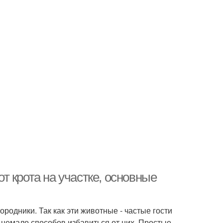
от крота на участке, основные
ородники. Так как эти животные - частые гости
 немало способов избавиться от них. Простые