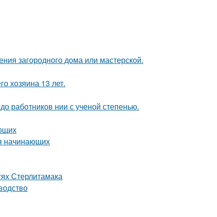
ения загородного дома или мастерской.
го хозяина 13 лет.
 до работников нии с ученой степенью.
ающих
ля начинающих
тях Стерлитамака
водство