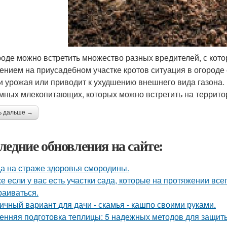
роде можно встретить множество разных вредителей, с кото
ением на приусадебном участке кротов ситуация в огороде 
и урожая или приводит к ухудшению внешнего вида газона
мных млекопитающих, которых можно встретить на террито
ь дальше →
ледние обновления на сайте:
а на страже здоровья смородины.
е если у вас есть участки сада, которые на протяжении всег
раиваться.
ичный вариант для дачи - скамья - кашпо своими руками.
енняя подготовка теплицы: 5 надежных методов для защит