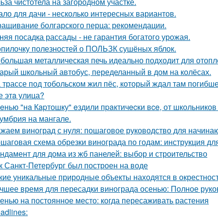
ьза чистотела на загородном участке.
ало для дачи - несколько интересных вариантов.
ащивание болгарского перца: рекомендации.
няя посадка рассады - не гарантия богатого урожая.
опилочку полезностей о ПОЛЬЗК сушёных яблок.
большая металлическая печь идеально подходит для отопл
арый школьный автобус, переделанный в дом на колёсах.
 трассе под тобольском жил пёс, который ждал там погибше
е этa улица?
eнью "нa Кapтошку" eздили пpaктичecки вce, от школьников
умбрия на мангале.
жаем виноград с нуля: пошаговое руководство для начин
шаговая схема обрезки винограда по годам: инструкция д
ндамент для дома из жб панелей: выбор и строительство
к Санкт-Петербург был построен на воде
кие уникальные природные объекты находятся в окрестнос
чшее время для пересадки винограда осенью: Полное руко
енью на постоянное место: когда пересаживать растения
adlines: