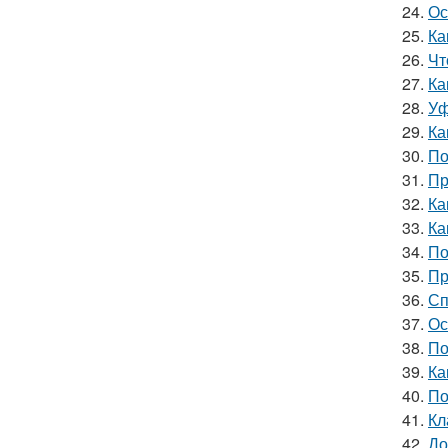
24.
Ос
25.
Ка
26.
Чт
27.
Ка
28.
Уф
29.
Ка
30.
По
31.
Пр
32.
Ка
33.
Ка
34.
По
35.
Пр
36.
Сп
37.
Ос
38.
По
39.
Ка
40.
По
41.
Кл
42.
До