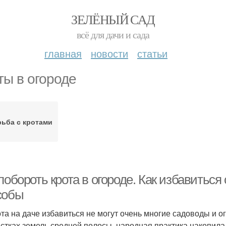
ЗЕЛЁНЫЙ САД
всё для дачи и сада
главная
новости
статьи
ты в огороде
ьба с кротами
побороть крота в огороде. Как избавиться 
собы
ота на даче избавиться не могут очень многие садоводы и ог
астках земель средней полосы, народная практика накопила