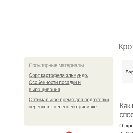
Кро
Популярные материалы
Бор
Сорт картофеля эльмундо.
Особенности посадки и
выращивания
Оптимальное время для подготовки
Как 
черенков к весенней прививке
спо
От кр
на уч