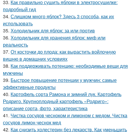
33.
Как правильно сушить яблоки в электросушилке:
подробный гид
34.
Слишком много яблок? Здесь 3 способа, как их
использовать
35.
Холодильник для яблок: за или против
36.
Холодильник для хранения яблок: миф или
реальность
37.
От косточки до плода: как вырастить войлочную
вишню в домашних условиях
38.
Как поддерживать потенцию: необходимые вещи для
мужчины
39.
Быстрое повышение потенции у мужчин: самые
эффективные продукты
40.
Картофель сорта Рамона и зимний лук. Картофель
Родриго. Крупноплодный картофель «Родриго»:
описание сорта, фото, характеристика
41.
Чистка сосудов чесноком и лимоном с медом. Чистка
сосудов лимон чеснок мед
42.
Как снизить холестерин без лекарств. Как уменьшить