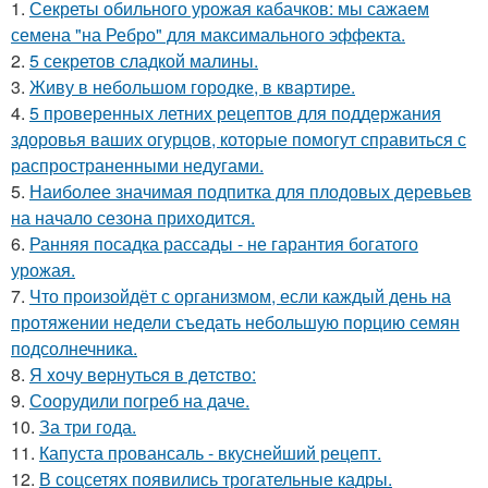
1.
Секреты обильного урожая кабачков: мы сажаем
семена "на Ребро" для максимального эффекта.
2.
5 секретов сладкой малины.
3.
Живу в небольшом городке, в квартире.
4.
5 проверенных летних рецептов для поддержания
здоровья ваших огурцов, которые помогут справиться с
распространенными недугами.
5.
Наиболее значимая подпитка для плодовых деревьев
на начало сезона приходится.
6.
Ранняя посадка рассады - не гарантия богатого
урожая.
7.
Что произойдёт с организмом, если каждый день на
протяжении недели съедать небольшую порцию семян
подсолнечника.
8.
Я xoчу вepнутьcя в дeтcтвo:
9.
Соорудили погреб на даче.
10.
За три года.
11.
Капуста провансаль - вкуснейший рецепт.
12.
В соцсетях появились трогательные кадры.