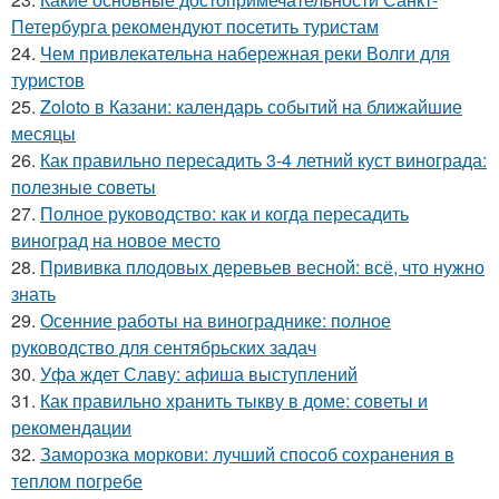
Петербурга рекомендуют посетить туристам
24.
Чем привлекательна набережная реки Волги для
туристов
25.
Zoloto в Казани: календарь событий на ближайшие
месяцы
26.
Как правильно пересадить 3-4 летний куст винограда:
полезные советы
27.
Полное руководство: как и когда пересадить
виноград на новое место
28.
Прививка плодовых деревьев весной: всё, что нужно
знать
29.
Осенние работы на винограднике: полное
руководство для сентябрьских задач
30.
Уфа ждет Славу: афиша выступлений
31.
Как правильно хранить тыкву в доме: советы и
рекомендации
32.
Заморозка моркови: лучший способ сохранения в
теплом погребе