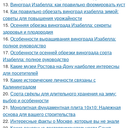
13.
Виноград Изабелла: как правильно формировать куст
14.
Как правильно обрезать виноград изабелла зимой:
советы для повышения урожайности
15.
Осенняя обрезка винограда Изабелла: секреты
здоровья и плодородия
16.
Особенности выращивания винограда Изабелла:
полное руководство
17.
Особенности осенней обрезки винограда сорта
Изабелла: полное руководство
18.
Какие музеи Ростова-на-Дону наиболее интересны
для посетителей
19.
Какие исторические личности связаны с
Калининградом
20.
Сорта свёклы для длительного хранения на зиму:
выбор и особенности
21.
Монолитная фундаментная плита 10х10: Надежная
основа для вашего строительства
22.
Интересные факты о Москве, которые вы не знали
23.
Какие основные достопримечательности Санкт-