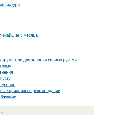
емпературе
ближайшие 3 месяца
я
нструментов для копания своими руками
а зиму
менения
апусту
 гусениц
овные принципы и рекомендации
яблоками
язь