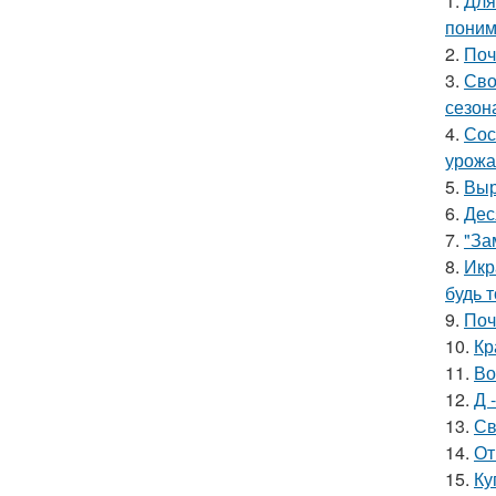
1.
Для
поним
2.
Поч
3.
Сво
сезон
4.
Сос
урожа
5.
Выр
6.
Дес
7.
"За
8.
Икр
будь 
9.
Поч
10.
Кр
11.
Во
12.
Д 
13.
Св
14.
От
15.
Ку