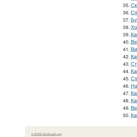
35.
Ск
36.
Сп
37.
Бу
38.
Хо
39.
Ка
40.
Ве
41.
Ви
42.
Ка
43.
Ст
44.
Ка
45.
Сп
46.
На
47.
Ка
48.
Ка
49.
Ве
50.
Ка
© 2026 Зелёный сад