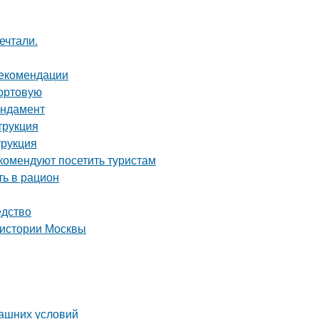
ечтали.
рекомендации
сортовую
ундамент
трукция
трукция
комендуют посетить туристам
ть в рацион
едство
 истории Москвы
машних условий