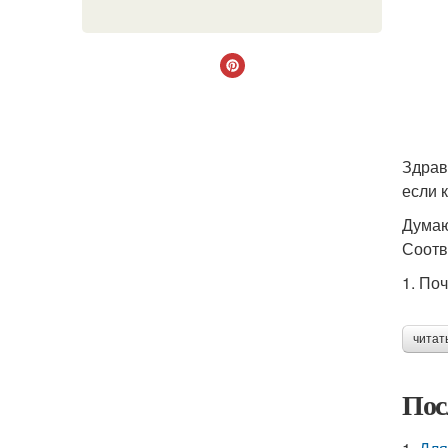
Здрав
если 
Думаю
Соотв
1. По
читат
Пос