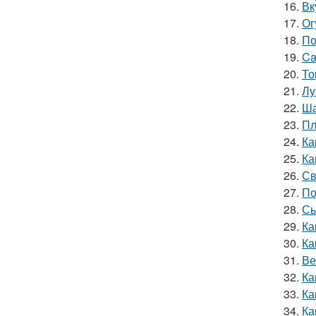
16.
Вк
17.
Ог
18.
По
19.
Ca
20.
То
21.
Лу
22.
Ша
23.
Пл
24.
Ка
25.
Ка
26.
Св
27.
По
28.
Сы
29.
Ка
30.
Ка
31.
Ве
32.
Ка
33.
Ка
34.
Ка