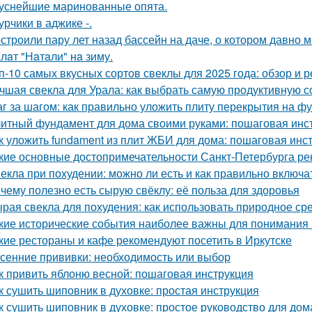
уснейшие маринованные опята.
урчики в аджике -.
строили пару лет назад бассейн на даче, о котором давно м
лaт "Нaтaли" нa зиму.
п-10 самых вкусных сортов свеклы для 2025 года: обзор и 
чшая свекла для Урала: как выбрать самую продуктивную 
г за шагом: как правильно уложить плиту перекрытия на ф
итный фундамент для дома своими руками: пошаговая инс
к уложить fundament из плит ЖБИ для дома: пошаговая инс
кие основные достопримечательности Санкт-Петербурга ре
екла при похудении: можно ли есть и как правильно включа
чему полезно есть сырую свёклу: её польза для здоровья
рая свекла для похудения: как использовать природное ср
кие исторические события наиболее важны для понимания
кие рестораны и кафе рекомендуют посетить в Иркутске
сенние прививки: необходимость или выбор
к привить яблоню весной: пошаговая инструкция
к сушить шиповник в духовке: простая инструкция
к сушить шиповник в духовке: простое руководство для до