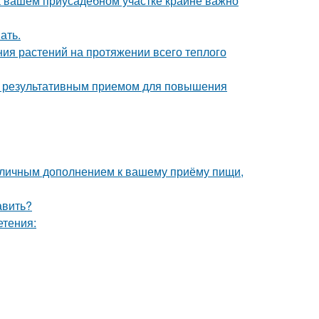
а вашем приусадебном участке крайне важно
ать.
ия растений на протяжении всего теплого
но результативным приемом для повышения
 отличным дополнением к вашему приёму пищи,
авить?
етения: