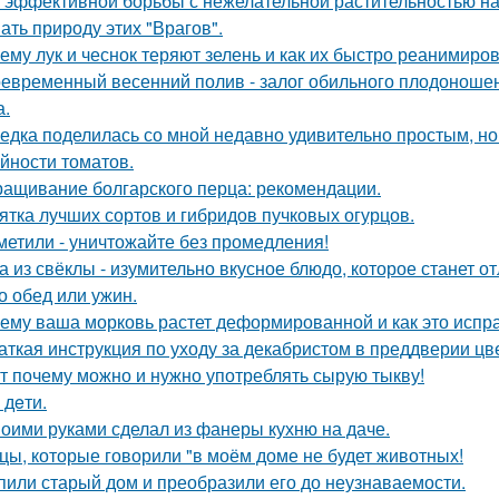
 эффективной борьбы с нежелательной растительностью н
ать природу этих "Врагов".
ему лук и чеснок теряют зелень и как их быстро реанимиров
евременный весенний полив - залог обильного плодоношен
а.
едка поделилась со мной недавно удивительно простым, 
йности томатов.
ащивание болгарского перца: рекомендации.
ятка лучших сортов и гибридов пучковых огурцов.
метили - уничтожайте без промедления!
а из свёклы - изумительно вкусное блюдо, которое станет
то обед или ужин.
ему ваша морковь растет деформированной и как это испр
аткая инструкция по уходу за декабристом в преддверии цв
т почему можно и нужно употреблять сырую тыкву!
- дeти.
оими руками сделал из фанеры кухню на даче.
цы, которые говорили "в моём доме не будет животных!
пили старый дом и преобразили его до неузнаваемости.