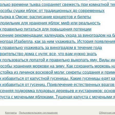
олько времени тыква сохраняет свежесть при комнатной т
особы сушки яблок: от традиционных до современных
тырка в Омске: расписание концертов и билеты
лодильник для хранения яблок: миф или реальность
к правильно питаться для повышения потенции
сенние рекомендации: календарь ухода за виноградом на 
ноград Изабелла, как за ним ухаживать. История появлени
к правильно ухаживать за виноградом в течение года
роительство дома с нуля: все, что вам нужно знать
к пользоваться лопатой и правильно выкопать яму. Виды и
особы хранения моркови на зиму. Как сохранить морковь н
стойка из личинок восковой моли: секреты создания и при
к избавиться от капустной гусеницы. Какие гусеницы едят к
к избавиться от гусениц. Привлечение естественных врагов
сенняя подкормка плодовых деревьев и кустарников: осн
пуста с мочеными яблоками. Тушеная капуста с мочеными 
Контакты
Пользовательское соглашение
Обратная св