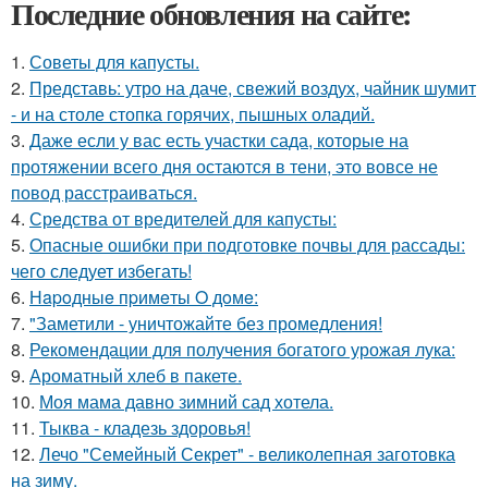
Последние обновления на сайте:
1.
Советы для капусты.
2.
Представь: утро на даче, свежий воздух, чайник шумит
- и на столе стопка горячих, пышных оладий.
3.
Даже если у вас есть участки сада, которые на
протяжении всего дня остаются в тени, это вовсе не
повод расстраиваться.
4.
Средства от вредителей для капусты:
5.
Опасные ошибки при подготовке почвы для рассады:
чего следует избегать!
6.
Нapoдныe пpимeты O дoмe:
7.
"Заметили - уничтожайте без промедления!
8.
Рекомендации для получения богатого урожая лука:
9.
Ароматный хлеб в пакете.
10.
Моя мама давно зимний сад хотела.
11.
Тыква - кладезь здоровья!
12.
Лечо "Семейный Секрет" - великолепная заготовка
на зиму.