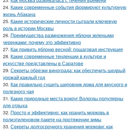
23.
Как Москва развивалась с течения времени
24.
Какие современные события формируют культурную
жизнь Абакана
25.
Какие исторические личности сыграли ключевую
роль в истории Москвы
26.
Преимущества размножения яблони зелеными
черенками: почему это эффективно
27.
Как привить яблоню весной: пошаговая инструкция
28.
Какие современные тенденции в культуре и
искусстве представлены в Саратове
29.
Секреты обрезки винограда: как обеспечить щедрый
урожай каждый год
30.
Как правильно сушить шиповник дома для вкусного и
полезного чая
31.
Какие природные места вокруг Вологды популярны
для отдыха
32.
Просто и эффективно: как хранить морковь в
полиэтиленовом пакете на протяжении зимы
33.
Секреты долгосрочного хранения моркови: как