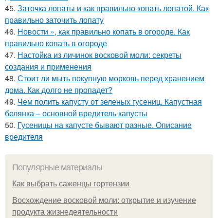
45.
Заточка лопаты и как правильно копать лопатой. Как
правильно заточить лопату
46.
Новости », как правильно копать в огороде. Как
правильно копать в огороде
47.
Настойка из личинок восковой моли: секреты
создания и применения
48.
Стоит ли мыть покупную морковь перед хранением
дома. Как долго не пропадет?
49.
Чем полить капусту от зеленых гусениц. Капустная
белянка – основной вредитель капусты
50.
Гусеницы на капусте бывают разные. Описание
вредителя
Популярные материалы
Как выбрать саженцы гортензии
Восхождение восковой моли: открытие и изучение
продукта жизнедеятельности