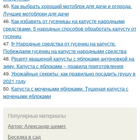
45.
Как выбрать хороший мотоблок для дачи и огорода.
Лучшие мотоблоки для дачи
46.
Как избавить от гусеницы на капусте народными
средствами. 5 народных способов обработать капусту от
гусениц
47.
ᐉ Народные средства от гусениц на капусте.
Побеждаем гусениц на капусте народными средства
48.
Рецепт квашеной капусты с яблоками антоновкой на
зиму. Капуста с яблоками – правила приготовления
49.
Урожайные секреты: как правильно посадить грушу в
2021 году
50.
Капуста с мочеными яблоками. Тушеная капуста с
мочеными яблоками
Популярные материалы
Автор: Александр шемет.
Беседка в сад