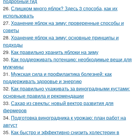
подробный гид
26.
Слишком много яблок? Здесь 3 способа, как их
использовать
27.
Хранение яблок на зиму: проверенные способы и
советы
28.
Хранение яблок на зиму: основные принципы и
подходы
29.
Как правильно хранить яблоки на зиму
30.
Как поддерживать потенцию: необходимые вещи для
мужчины
31.
Мужская сила и профилактика болезней: как
поддерживать здоровье и энергию
32.
Как правильно ухаживать за виноградными кустами:
основные правила и рекомендации
33.
Сахар из свеклы: новый вектор развития для
фермеров
34.
Подготовка виноградника к урожаю: план работ на
август
35.
Как быстро и эффективно снизить холестерин в