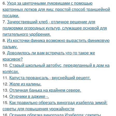
6.
Уход за цветочными луковицами с помощью
картонных лотков для яиц: простой способ траншейной
посадки.
7.
Зачерствевший хлеб - отличное решение для
подкормки огородных культур, служащее основой для
питательного удобрения.
8.
Из косточки финика возможно вырастить финиковую
пальму.
9.
Доводилось ли вам встречать что-то такое же
красивое?
10.
Старый школьный автобус, переделанный в дом на
колёсах.
11.
Капуста провансаль - вкуснейший рецепт.
12.
Желе из калины.
13.
Отличная банька на крайнем севере.
14.
Огурчики в аджике -.
15.
Как правильно обрезать виноград изабелла зимой:
советы для повышения урожайности
16.
Осенняя обрезка винограда Изабелла: секреты