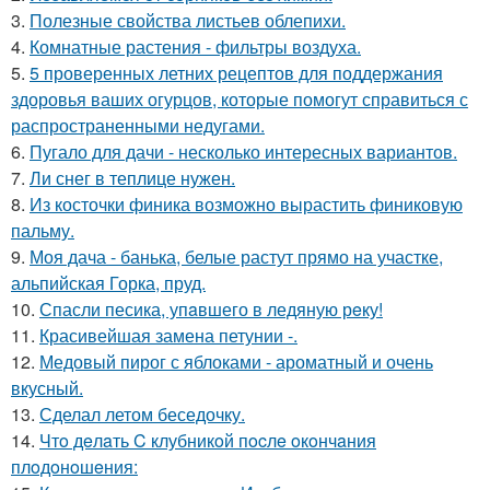
3.
Полезные свойства листьев облепихи.
4.
Комнатные растения - фильтры воздуха.
5.
5 проверенных летних рецептов для поддержания
здоровья ваших огурцов, которые помогут справиться с
распространенными недугами.
6.
Пугало для дачи - несколько интересных вариантов.
7.
Ли снег в теплице нужен.
8.
Из косточки финика возможно вырастить финиковую
пальму.
9.
Моя дача - банька, белые растут прямо на участке,
альпийская Горка, пруд.
10.
Спасли песика, упaвшего в ледяную рeку!
11.
Красивейшая замена петунии -.
12.
Медовый пирог с яблоками - ароматный и очень
вкусный.
13.
Сделал летом беседочку.
14.
Чтo дeлaть C клубникoй пocлe oкoнчaния
плoдoнoшeния: