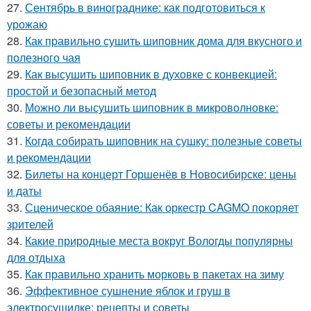
27.
Сентябрь в винограднике: как подготовиться к
урожаю
28.
Как правильно сушить шиповник дома для вкусного и
полезного чая
29.
Как высушить шиповник в духовке с конвекцией:
простой и безопасный метод
30.
Можно ли высушить шиповник в микроволновке:
советы и рекомендации
31.
Когда собирать шиповник на сушку: полезные советы
и рекомендации
32.
Билеты на концерт Горшенёв в Новосибирске: цены
и даты
33.
Сценическое обаяние: Как оркестр CAGMO покоряет
зрителей
34.
Какие природные места вокруг Вологды популярны
для отдыха
35.
Как правильно хранить морковь в пакетах на зиму
36.
Эффективное сушнение яблок и груш в
электросушилке: рецепты и советы