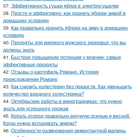
37.
Эффективность сушки яблок в электросушилке
38.
Просто и эффективно: как хранить яблоки зимой в
домашних условиях
39.
Как правильно хранить яблоки на зиму в домашних
условиях
40.
Продукты для крепкого мужского здоровья: что вы
должны знать
41.
Быстрое повышение потенции у мужчин: самые
эффективные продукты
42.
Отзывы о картофель Романо. История
происхождения Романо
43.
Как снизить холестерин без лекарств. Как уменьшить
количество вредного холестерина?
44.
Октябрьские работы в виноградниках: что нужно
знать для успешного урожая
45.
Копать огород правильно вручную осенью и весной.
Когда нужно вспахивать землю?
46.
Особенности размножения ремонтантной малины