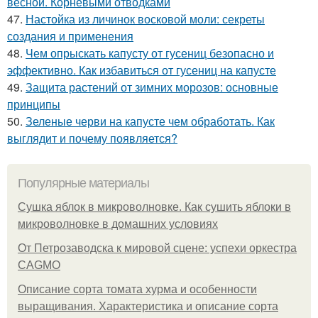
весной. Корневыми отводками
47.
Настойка из личинок восковой моли: секреты
создания и применения
48.
Чем опрыскать капусту от гусениц безопасно и
эффективно. Как избавиться от гусениц на капусте
49.
Защита растений от зимних морозов: основные
принципы
50.
Зеленые черви на капусте чем обработать. Как
выглядит и почему появляется?
Популярные материалы
Сушка яблок в микроволновке. Как сушить яблоки в
микроволновке в домашних условиях
От Петрозаводска к мировой сцене: успехи оркестра
CAGMO
Описание сорта томата хурма и особенности
выращивания. Характеристика и описание сорта