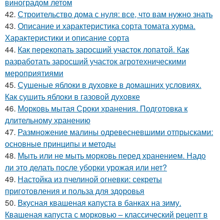
виноградом летом
42.
Строительство дома с нуля: все, что вам нужно знать
43.
Описание и характеристика сорта томата хурма.
Характеристики и описание сорта
44.
Как перекопать заросший участок лопатой. Как
разработать заросший участок агротехническими
мероприятиями
45.
Сушеные яблоки в духовке в домашних условиях.
Как сушить яблоки в газовой духовке
46.
Морковь мытая Сроки хранения. Подготовка к
длительному хранению
47.
Размножение малины одревесневшими отпрысками:
основные принципы и методы
48.
Мыть или не мыть морковь перед хранением. Надо
ли это делать после уборки урожая или нет?
49.
Настойка из пчелиной огневки: секреты
приготовления и польза для здоровья
50.
Вкусная квашеная капуста в банках на зиму.
Квашеная капуста с морковью – классический рецепт в