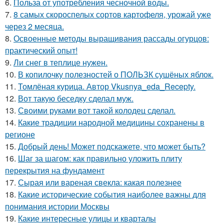
6.
Польза от употребления чесночной воды.
7.
8 самых скороспелых сортов картофеля, урожай уже
через 2 месяца.
8.
Освоенные методы выращивания рассады огурцов:
практический опыт!
9.
Ли снег в теплице нужен.
10.
В копилочку полезностей о ПОЛЬЗК сушёных яблок.
11.
Томлёная курица. Автор Vkusnya_eda_Recepty.
12.
Вот такую беседку сделал муж.
13.
Своими руками вот такой колодец сделал.
14.
Какие традиции народной медицины сохранены в
регионе
15.
Добрый день! Может подскажете, что может быть?
16.
Шаг за шагом: как правильно уложить плиту
перекрытия на фундамент
17.
Сырая или вареная свекла: какая полезнее
18.
Какие исторические события наиболее важны для
понимания истории Москвы
19.
Какие интересные улицы и кварталы