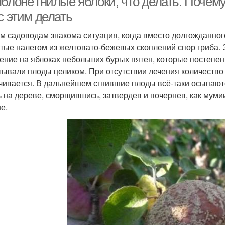
блоне гнилые яблоки, что делать. Почему
с этим делать
м садоводам знакома ситуация, когда вместо долгожданног
тые налетом из желтовато-бежевых скоплений спор гриба.
ение на яблоках небольших бурых пятен, которые постепен
тывали плоды целиком. При отсутствии лечения количество
чивается. В дальнейшем сгнившие плоды всё-таки осыпаютс
ь на дереве, сморщившись, затвердев и почернев, как муми
е.