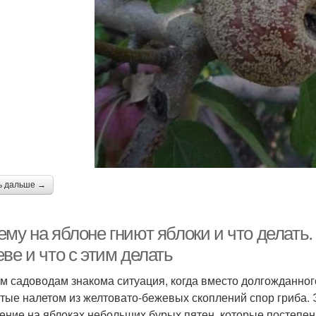
ь дальше →
ему на яблоне гниют яблоки и что делать
ве и что с этим делать
м садоводам знакома ситуация, когда вместо долгожданног
тые налетом из желтовато-бежевых скоплений спор гриба.
ение на яблоках небольших бурых пятен, которые постепен