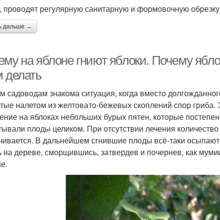
, проводят регулярную санитарную и формовочную обрезку.
ь дальше →
му на яблоне гниют яблоки. Почему яблок
м делать
м садоводам знакома ситуация, когда вместо долгожданног
тые налетом из желтовато-бежевых скоплений спор гриба.
ение на яблоках небольших бурых пятен, которые постепен
тывали плоды целиком. При отсутствии лечения количество
чивается. В дальнейшем сгнившие плоды всё-таки осыпаютс
ь на дереве, сморщившись, затвердев и почернев, как муми
е.