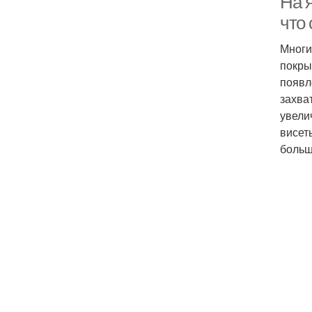
На я
что 
Многи
покры
появл
захва
увели
висет
больш