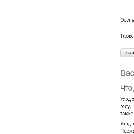
Осень
Также
читат
Вас
Что
Уход 
году.
также
Уход 
Прежд