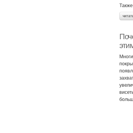
Также
читат
Поче
эти
Многи
покры
появл
захва
увели
висет
больш