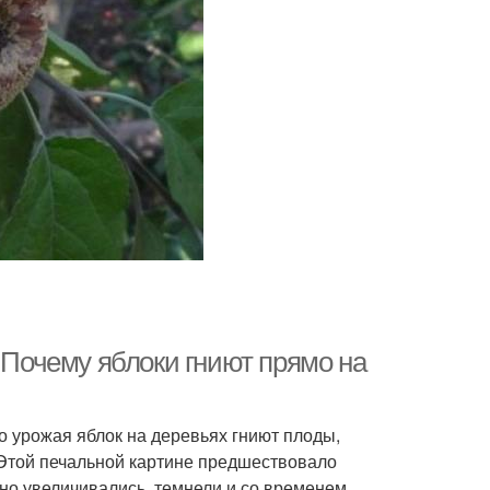
. Почему яблоки гниют прямо на
о урожая яблок на деревьях гниют плоды,
 Этой печальной картине предшествовало
но увеличивались, темнели и со временем