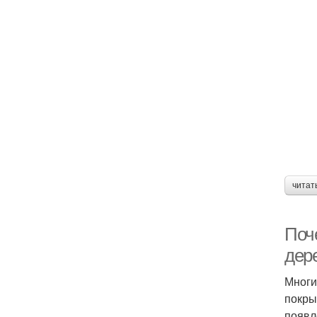
читат
Поч
дере
Многи
покры
появл