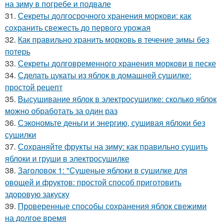
на зиму в погребе и подвале
31.
Секреты долгосрочного хранения моркови: как
сохранить свежесть до первого урожая
32.
Как правильно хранить морковь в течение зимы без
потерь
33.
Секреты долговременного хранения моркови в песке
34.
Сделать цукаты из яблок в домашней сушилке:
простой рецепт
35.
Высушивание яблок в электросушилке: сколько яблок
можно обработать за один раз
36.
Сэкономьте деньги и энергию, сушивая яблоки без
сушилки
37.
Сохраняйте фрукты на зиму: как правильно сушить
яблоки и груши в электросушилке
38.
Заголовок 1: "Сушеные яблоки в сушилке для
овощей и фруктов: простой способ приготовить
здоровую закуску
39.
Проверенные способы сохранения яблок свежими
на долгое время