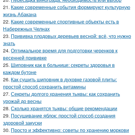
21.
Какие современные события формируют культурную
жизнь Абакана
22.
Какие современные спортивные объекты есть в
Набережных Челнах
23.
Прививка плодовых деревьев весной: всё, что нужно
знать
24.
Оптимальное время для подготовки черенков к
весенней прививке
25.
Шиповник как в больнице: секреты здоровья в
каждом бутоне
26.
Как сушить шиповник в духовке газовой плиты:
простой способ сохранить витамины
27.
Секреты долгого хранения тыквы: как сохранить
урожай до весны
28.
Сколько хранятся тыквы: общие рекомендации
29.
Посушивание яблок: простой способ создания
здоровой закуски
30.
Просто и эффективно: советы по хранению моркови