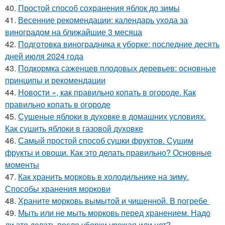
40.
Простой способ сохранения яблок до зимы
41.
Весенние рекомендации: календарь ухода за
виноградом на ближайшие 3 месяца
42.
Подготовка виноградника к уборке: последние десять
дней июля 2024 года
43.
Подкормка саженцев плодовых деревьев: основные
принципы и рекомендации
44.
Новости », как правильно копать в огороде. Как
правильно копать в огороде
45.
Сушеные яблоки в духовке в домашних условиях.
Как сушить яблоки в газовой духовке
46.
Самый простой способ сушки фруктов. Сушим
фрукты и овощи. Как это делать правильно? Основные
моменты
47.
Как хранить морковь в холодильнике на зиму.
Способы хранения моркови
48.
Храните морковь вымытой и чищенной. В погребе
49.
Мыть или не мыть морковь перед хранением. Надо
ли это делать после уборки урожая или нет?