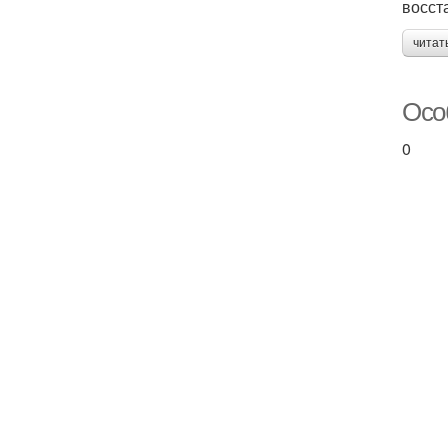
восст
читат
Осо
0