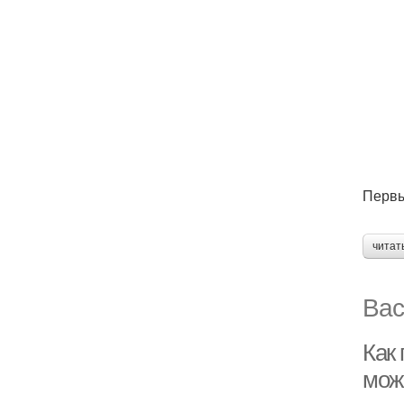
Первы
читат
Вас
Как
мож