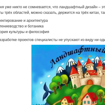
ня уже никто не сомневается, что ландшафтный дизайн – эт
ы трёх областей, можно сказать, держится на трёх китах, так
оектирование и архитектура
стениеводство и ботаника
тория культуры и философия
азработке проектов специалисты не упускают из виду ни оди