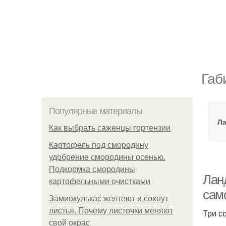
Габ
Популярные материалы
Л
Как выбрать саженцы гортензии
Картофель под смородину
удобрение смородины осенью.
Подкормка смородины
Лан
картофельными очистками
сам
Замиокулькас желтеют и сохнут
листья. Почему листочки меняют
Три с
свой окрас