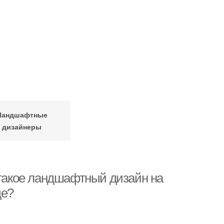
Ландшафтные
дизайнеры
 такое ландшафтный дизайн на
де?