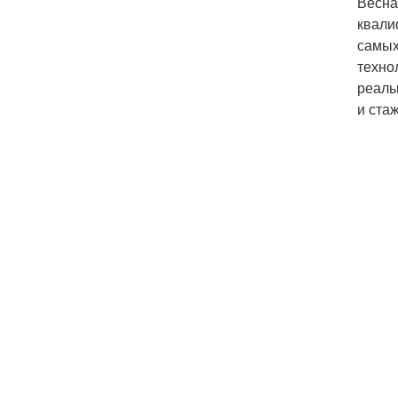
Весна
квали
самых
техно
реаль
и ста