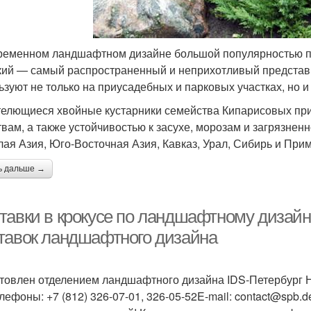
ременном ландшафтном дизайне большой популярностью п
кий — самый распространенный и неприхотливый представи
ьзуют не только на приусадебных и парковых участках, но 
телющиеся хвойные кустарники семейства Кипарисовых пр
твам, а также устойчивостью к засухе, морозам и загрязнен
ая Азия, Юго-Восточная Азия, Кавказ, Урал, Сибирь и При
ь дальше →
тавки в крокусе по ландшафтному дизайн
тавок ландшафтного дизайна
товлен отделением ландшафтного дизайна IDS-Петербург На
лефоны: +7 (812) 326-07-01, 326-05-52E-mail: contact@spb.de