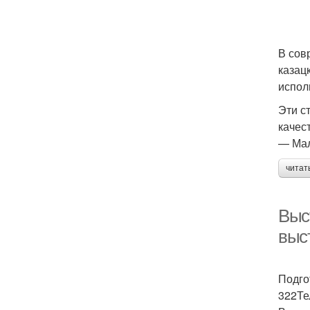
В сов
казац
испол
Эти с
качес
— Мал
читат
Выс
выс
Подго
322Те