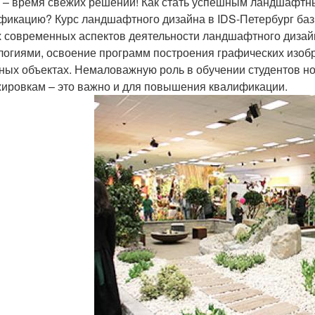
 – время свежих решений! Как стать успешным ландшафтным
фикацию? Курс ландшафтного дизайна в IDS-Петербург бази
 современных аспектов деятельности ландшафтного дизайн
логиями, освоение программ построения графических изоб
ных объектах. Немаловажную роль в обучении студентов н
жировкам – это важно и для повышения квалификации.