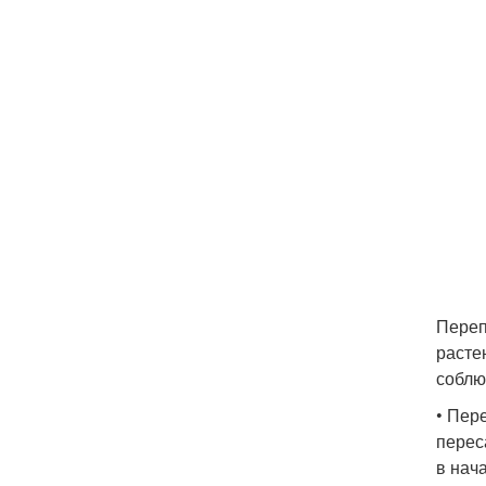
Переп
расте
соблю
• Пер
перес
в нач