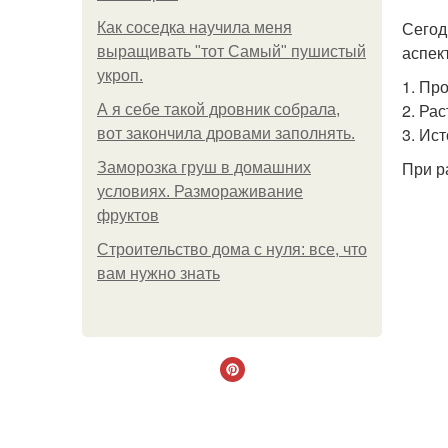
Сегод
Как соседка научила меня
аспект
выращивать "тот Самый" пушистый
укроп.
1. Пр
2. Ра
А я себе такой дровник собрала,
3. Ис
вот закончила дровами заполнять.
При р
Заморозка груш в домашних
условиях. Размораживание
фруктов
Строительство дома с нуля: все, что
вам нужно знать