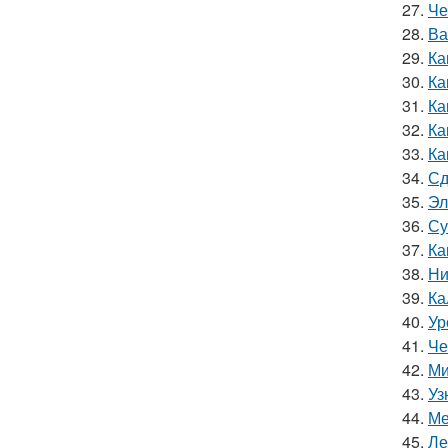
27.
Че
28.
Ва
29.
Ка
30.
Ка
31.
Ка
32.
Ка
33.
Ка
34.
Сд
35.
Эл
36.
Су
37.
Ка
38.
Ни
39.
Ка
40.
Ур
41.
Че
42.
Ми
43.
Уз
44.
Ме
45.
Ле