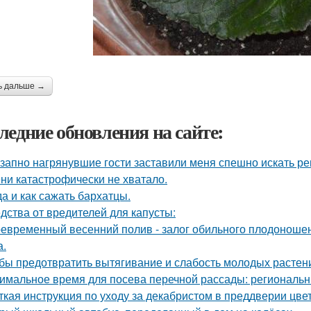
ь дальше →
ледние обновления на сайте:
запно нагрянувшие гости заставили меня спешно искать ре
ни катастрофически не хватало.
да и как сажать бархатцы.
дства от вредителей для капусты:
евременный весенний полив - залог обильного плодоношен
а.
бы предотвратить вытягивание и слабость молодых растен
имальное время для посева перечной рассады: региональн
ткая инструкция по уходу за декабристом в преддверии цве