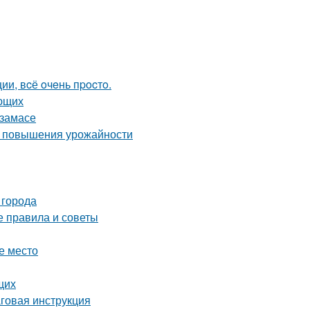
и, вcё oчeнь пpocтo.
ающих
рзамасе
ля повышения урожайности
 города
е правила и советы
е место
щих
аговая инструкция