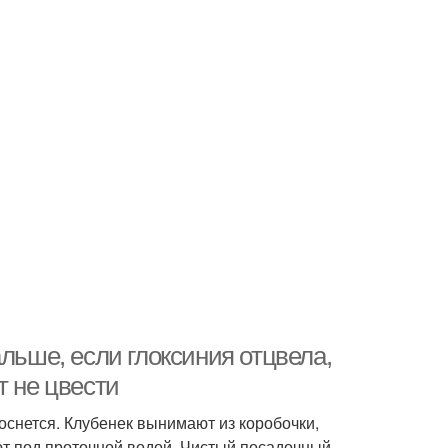
льше, если глоксиния отцвела,
т не цвести
оснется. Клубенек вынимают из коробочки,
ют под проточной водой. Чистый посадочный