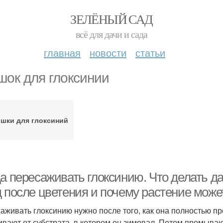
ЗЕЛЁНЫЙ САД
всё для дачи и сада
главная
новости
статьи
шок для глоксинии
шки для глоксиний
а пересаживать глоксинию. Что делать да
д после цветения и почему растение може
аживать глоксинию нужно после того, как она полностью пр
ивают от субстрата, в котором он зимовал. Потом промыва