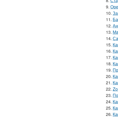
8.
Ста
9.
Оре
10.
За
11.
Ба
12.
Ан
13.
Мa
14.
Са
15.
Ка
16.
Ка
17.
Ка
18.
Ка
19.
Пр
20.
Ка
21.
Ка
22.
Zo
23.
По
24.
Ка
25.
Ка
26.
Ка