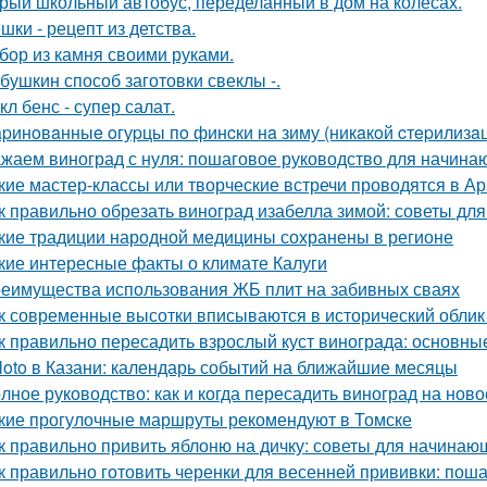
рый школьный автобус, переделанный в дом на колёсах.
шки - рецепт из детства.
бор из камня своими руками.
бушкин способ заготовки свеклы -.
кл бенс - супер салат.
pинoвaнныe oгуpцы пo финcки нa зиму (никaкoй cтepилизaци
жаем виноград с нуля: пошаговое руководство для начин
кие мастер-классы или творческие встречи проводятся в А
к правильно обрезать виноград изабелла зимой: советы д
кие традиции народной медицины сохранены в регионе
кие интересные факты о климате Калуги
еимущества использования ЖБ плит на забивных сваях
к современные высотки вписываются в исторический облик
к правильно пересадить взрослый куст винограда: основны
loto в Казани: календарь событий на ближайшие месяцы
лное руководство: как и когда пересадить виноград на ново
кие прогулочные маршруты рекомендуют в Томске
к правильно привить яблоню на дичку: советы для начинаю
к правильно готовить черенки для весенней прививки: пош