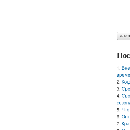
читат
Пос
1.
Вне
време
2.
Ког
3.
Сре
4.
Сво
сезон
5.
Что
6.
Опт
7.
Кра