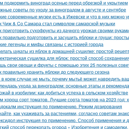
м подкормить виноград осенью перед обрезкой и укрытием
жные советы по уходу за виноградом в августе и сентябре
кие современные музеи есть в Ижевске и что в них можно у
к Чиж & Co Самара стал символом самарской музыки
к приготовить сухофрукты из дачного урожая своими рукам
к правильно подготовить и засушить яблоки и груши: прос
кие легенды и мифы связаны с историей города
елать цукаты из яблок в домашней сушилке: простой рецеп
ектрическая сушилка для яблок: простой способ сохранени
шь свои овощи и фрукты с помощью этих 25 полезных сове
к правильно хранить яблоки до следующего сезона
 в коем случае не мыть: почему мытьё может навредить в
лендарь ухода за виноградом: основные этапы и рекоменд
ожай в изобилии: как добиться успеха в сельском хозяйстве
м хорош сорт томатов. Лучшие сорта томатов на 2023 год: 
докалм инструкция по применению. Режим дозирования
найте, как ухаживать за растениями, согласно советам зна
ксидол инструкция по применению. Способ применения и 
гкий способ перекопать огород » Изобретения и самоделки