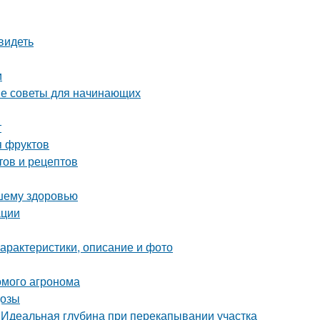
видеть
и
тые советы для начинающих
т
я фруктов
тов и рецептов
ашему здоровью
ации
характеристики, описание и фото
комого агронома
дозы
. Идеальная глубина при перекапывании участка