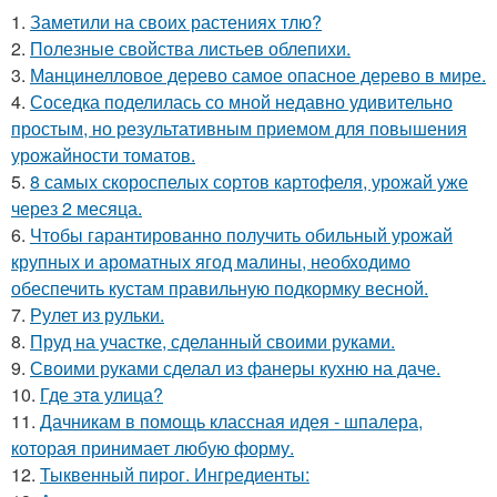
1.
Заметили на своих растениях тлю?
2.
Полезные свойства листьев облепихи.
3.
Манцинелловое дерево самое опасное дерево в мире.
4.
Соседка поделилась со мной недавно удивительно
простым, но результативным приемом для повышения
урожайности томатов.
5.
8 самых скороспелых сортов картофеля, урожай уже
через 2 месяца.
6.
Чтобы гарантированно получить обильный урожай
крупных и ароматных ягод малины, необходимо
обеспечить кустам правильную подкормку весной.
7.
Рулет из рульки.
8.
Пруд на участке, сделанный своими руками.
9.
Своими руками сделал из фанеры кухню на даче.
10.
Где этa улица?
11.
Дачникам в помощь классная идея - шпалера,
которая принимает любую форму.
12.
Тыквенный пирог. Ингредиенты: