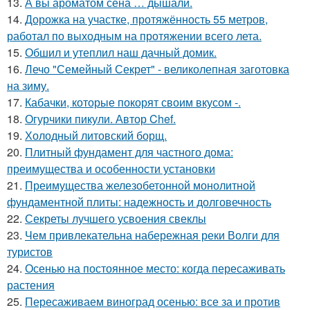
13.
А вы ароматом сена … дышали.
14.
Дорожка на участке, протяжённость 55 метров,
работал по выходным на протяжении всего лета.
15.
Обшил и утеплил наш дачный домик.
16.
Лечо "Семейный Секрет" - великолепная заготовка
на зиму.
17.
Кабачки, которые покорят своим вкусом -.
18.
Огурчики пикули. Автор Chef.
19.
Холодный литовский борщ.
20.
Плитный фундамент для частного дома:
преимущества и особенности установки
21.
Преимущества железобетонной монолитной
фундаментной плиты: надежность и долговечность
22.
Секреты лучшего усвоения свеклы
23.
Чем привлекательна набережная реки Волги для
туристов
24.
Осенью на постоянное место: когда пересаживать
растения
25.
Пересаживаем виноград осенью: все за и против