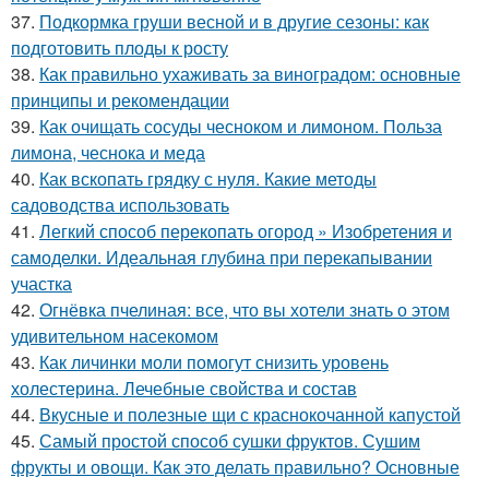
37.
Подкормка груши весной и в другие сезоны: как
подготовить плоды к росту
38.
Как правильно ухаживать за виноградом: основные
принципы и рекомендации
39.
Как очищать сосуды чесноком и лимоном. Польза
лимона, чеснока и меда
40.
Как вскопать грядку с нуля. Какие методы
садоводства использовать
41.
Легкий способ перекопать огород » Изобретения и
самоделки. Идеальная глубина при перекапывании
участка
42.
Огнёвка пчелиная: все, что вы хотели знать о этом
удивительном насекомом
43.
Как личинки моли помогут снизить уровень
холестерина. Лечебные свойства и состав
44.
Вкусные и полезные щи с краснокочанной капустой
45.
Самый простой способ сушки фруктов. Сушим
фрукты и овощи. Как это делать правильно? Основные