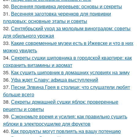
30.
Весенняя прививка деревьев: основы и секреты
31.
Весенняя заготовка черенков для прививки
плодовых: основные этапы и советы
32.
Сентябрьский уход за молодым виноградом: советы
для обильного урожая
33.
Какие современные музеи есть в Ижевске и что в них
можно увидеть
34.
Секреты сушки шиповника в городской квартире: как
сохранить витамины и аромат
35.
Как сушить шиповник в домашних условиях на зиму
36.
Уфа ждет Славу: афиша выступлений
37.
Песни Элвина Грея в столице: что слушатели любят
больше всего
38.
Секреты домашней сушки яблок: проверенные
рецепты и советы
39.
Сэкономьте время и усилия: как правильно сушить
яблоки в электросушилке для фруктов
40.
Как продукты могут повлиять на вашу потенцию