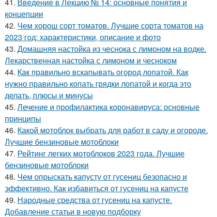
41.
Введение в Лекцию № 14: основные понятия и
концепции
42.
Чем хорош сорт томатов. Лучшие сорта томатов на
2023 год: характеристики, описание и фото
43.
Домашняя настойка из чеснока с лимоном на водке.
Лекарственная настойка с лимоном и чесноком
44.
Как правильно вскапывать огород лопатой. Как
нужно правильно копать грядки лопатой и когда это
делать, плюсы и минусы
45.
Лечение и профилактика коронавируса: основные
принципы
46.
Какой мотоблок выбрать для работ в саду и огороде.
Лучшие бензиновые мотоблоки
47.
Рейтинг легких мотоблоков 2023 года. Лучшие
бензиновые мотоблоки
48.
Чем опрыскать капусту от гусениц безопасно и
эффективно. Как избавиться от гусениц на капусте
49.
Народные средства от гусениц на капусте.
Добавление статьи в новую подборку