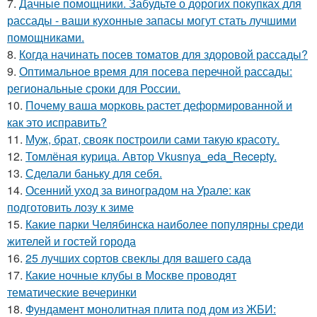
7.
Дачные помощники. Забудьте о дорогих покупках для
рассады - ваши кухонные запасы могут стать лучшими
помощниками.
8.
Когда начинать посев томатов для здоровой рассады?
9.
Оптимальное время для посева перечной рассады:
региональные сроки для России.
10.
Почему ваша морковь растет деформированной и
как это исправить?
11.
Муж, брат, свояк построили сами такую красоту.
12.
Томлёная курица. Автор Vkusnya_eda_Recepty.
13.
Сделали баньку для себя.
14.
Осенний уход за виноградом на Урале: как
подготовить лозу к зиме
15.
Какие парки Челябинска наиболее популярны среди
жителей и гостей города
16.
25 лучших сортов свеклы для вашего сада
17.
Какие ночные клубы в Москве проводят
тематические вечеринки
18.
Фундамент монолитная плита под дом из ЖБИ: