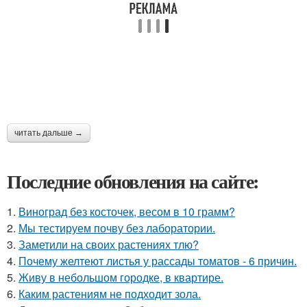
читать дальше →
Последние обновления на сайте:
1.
Виноград без косточек, весом в 10 грамм?
2.
Мы тестируем почву без лаборатории.
3.
Заметили на своих растениях тлю?
4.
Почему желтеют листья у рассады томатов - 6 причин.
5.
Живу в небольшом городке, в квартире.
6.
Каким растениям не подходит зола.