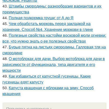
чесноком. Рецепты
43.
Штамбы смородины: разнообразие вариантов и их
преимущества
44.
Полная подкормка груши: от А до Я
45.
Чем обработать морковь перед закладкой на
хранение. Способ №4. Хранение моркови в глине
46.
Полезные свойства настойки восковой моли огневки:
все, что нужно знать о ее полезных свойствах
47.
Бурые пятна на листьях смородины. Галловая тля на
смородине
48.
О мотоблоках для дачи. Выбор мотоблока для дачи в
зависимости от функционала, типа двигателя и его
мощности
49.
Как избавиться от капустной гусеницы. Какие
гусеницы едят капусту
50.
Капуста квашеная с яблоками на зиму. Способ
квашения