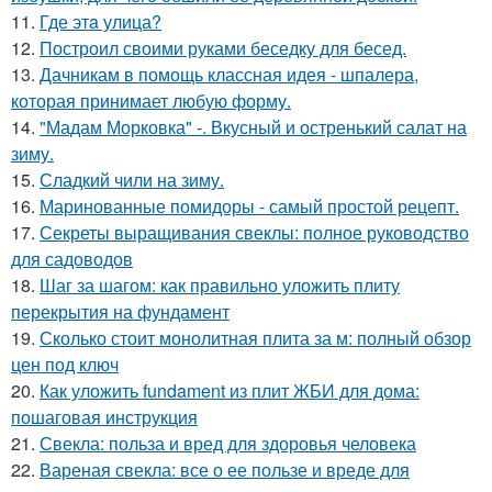
11.
Где этa улица?
12.
Построил своими руками беседку для бесед.
13.
Дачникам в помощь классная идея - шпалера,
которая принимает любую форму.
14.
"Мадам Морковка" -. Вкусный и остренький салат на
зиму.
15.
Сладкий чили на зиму.
16.
Маринованные помидоры - самый простой рецепт.
17.
Секреты выращивания свеклы: полное руководство
для садоводов
18.
Шаг за шагом: как правильно уложить плиту
перекрытия на фундамент
19.
Сколько стоит монолитная плита за м: полный обзор
цен под ключ
20.
Как уложить fundament из плит ЖБИ для дома:
пошаговая инструкция
21.
Свекла: польза и вред для здоровья человека
22.
Вареная свекла: все о ее пользе и вреде для