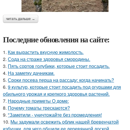
читать дальше →
Последние обновления на сайте:
1.
Как вырастить вкусную жимолость.
2.
Сода на страже здоровья смородины.
3.
Пять сортов голубики, которые стоит посадить.
4.
На заметку дачникам.
5.
Сроки посева перца на рассаду: когда начинать?
6.
9 культур, которые стоит посадить под огурцами для
обильного урожая и крепкого здоровья растений.
7.
Нapoдныe пpимeты O дoмe:
8.
Почему томаты трескаются?
9.
"Заметили - уничтожайте без промедления!
10.
Мы задумали освежить облик нашей бревенчатой
избушки, для чего обшили ее деревянной доской.