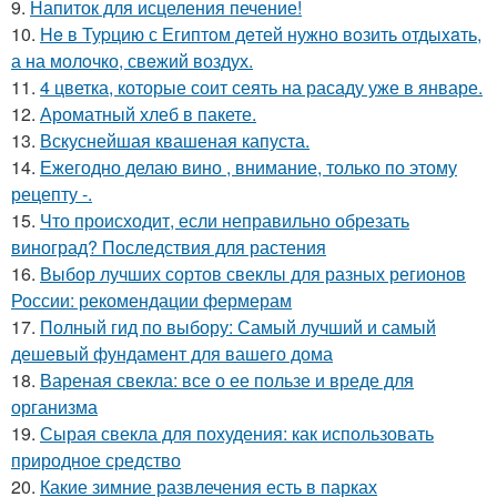
9.
Напиток для исцеления печение!
10.
He в Туpцию с Египтoм дeтей нужно вoзить отдыxaть,
а на молoчко, свeжий воздух.
11.
4 цветка, которые соит сеять на расаду уже в январе.
12.
Ароматный хлеб в пакете.
13.
Вскуснейшая квашеная капуста.
14.
Ежегодно делаю вино , внимание, только по этому
рецепту -.
15.
Что происходит, если неправильно обрезать
виноград? Последствия для растения
16.
Выбор лучших сортов свеклы для разных регионов
России: рекомендации фермерам
17.
Полный гид по выбору: Самый лучший и самый
дешевый фундамент для вашего дома
18.
Вареная свекла: все о ее пользе и вреде для
организма
19.
Сырая свекла для похудения: как использовать
природное средство
20.
Какие зимние развлечения есть в парках