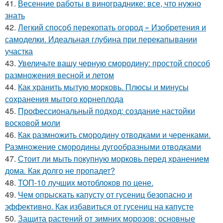
41.
Весенние работы в винограднике: все, что нужно
знать
42.
Легкий способ перекопать огород » Изобретения и
самоделки. Идеальная глубина при перекапывании
участка
43.
Увеличьте вашу черную смородину: простой способ
размножения весной и летом
44.
Как хранить мытую морковь. Плюсы и минусы
сохранения мытого корнеплода
45.
Профессиональный подход: создание настойки
восковой моли
46.
Как размножить смородину отводками и черенками.
Размножение смородины дугообразными отводками
47.
Стоит ли мыть покупную морковь перед хранением
дома. Как долго не пропадет?
48.
ТОП-10 лучших мотоблоков по цене.
49.
Чем опрыскать капусту от гусениц безопасно и
эффективно. Как избавиться от гусениц на капусте
50.
Защита растений от зимних морозов: основные