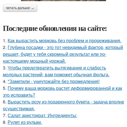
читать дальше →
Последние обновления на сайте:
1.
Как вырастить морковь без проблем и прореживания.
2.
Глубина посадки - это тот невидимый фактор, который
решает, будет у тебя скромный результат или по-
настоящему мощный урожай.
3.
Чтобы предотвратить вытягивание и слабость
молодых растений, вам поможет обычная фольга.
4.
"Заметили - уничтожайте без промедления!
5.
Почему ваша морковь растет деформированной и как
это исправить?
6.
Вырастить розу из подаренного букета - задача вполне
осуществимая.
7.
Салат аристократ. Ингредиенты:
8.
Рулет из рульки.