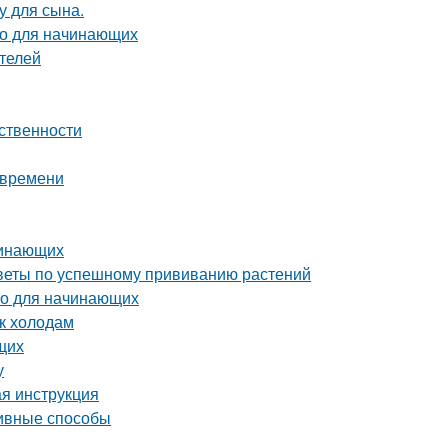
у для сына.
во для начинающих
телей
ственности
 времени
чинающих
советы по успешному прививанию растений
во для начинающих
 к холодам
щих
у
ая инструкция
тивные способы