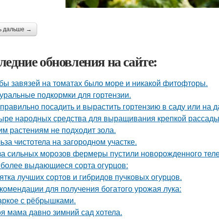
ь дальше →
ледние обновления на сайте:
бы завязей на томатах было море и никакой фитофторы.
уральные подкормки для гортензии.
 правильно посадить и вырастить гортензию в саду или на д
ыре народных средства для выращивания крепкой рассады
им растениям не подходит зола.
ьза чистотела на загородном участке.
за сильных морозов фермеры пустили новорожденного телен
более выдающиеся сорта огурцов:
ятка лучших сортов и гибридов пучковых огурцов.
комендации для получения богатого урожая лука:
ркое с рёбрышками.
я мама давно зимний сад хотела.