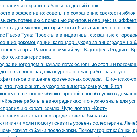
к правильно хранить яблоки на долгий срок
осто и эффективно: советы по сохранению свежести яблок
высить потенцию с помощью фруктов и овощей: 10 эффект
цепты для мужчин, которые хотят быть сильнее в постели
ас Пьеха Тула: Проекты и инициативы, связанные с городо
сенние рекомендации: календарь ухода за виноградом на 
ртофель сорта Рамона и зимний лук. Картофель Родриго. 
, фото, характеристика
од за виноградом в начале лета: основные этапы и рекоме
дготовка виноградника к урожаю: план работ на август
фективное очищение кровеносных сосудов. «Био-психо-со
е, что нужно знать о уходе за виноградом круглый год
кономьте сезонное яблоко: простой способ сушки в домашн
тябрьские работы в виноградниках: что нужно знать для у
к правильно копать землю. Чудо-лопата «Крот»
к правильно копать в огороде: советы бывалых
к личинки моли помогут снизить уровень холестерина. Лече
чему горчат кабачки после жарки. Почему горчат кабачки, 