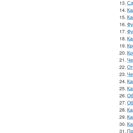
13.
Сд
14.
Ка
15.
Ка
16.
Фу
17.
Фу
18.
Ка
19.
Кр
20.
Ко
21.
Че
22.
От
23.
Че
24.
Ка
25.
Ка
26.
Об
27.
Об
28.
Ка
29.
Ка
30.
Ка
31.
Пр