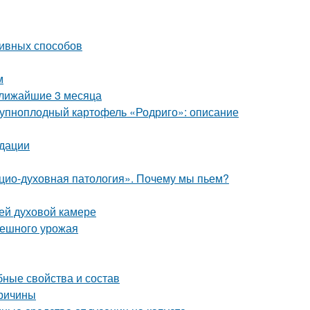
ивных способов
м
ближайшие 3 месяца
Крупноплодный картофель «Родриго»: описание
ндации
цио-духовная патология». Почему мы пьем?
ей духовой камере
спешного урожая
бные свойства и состав
причины