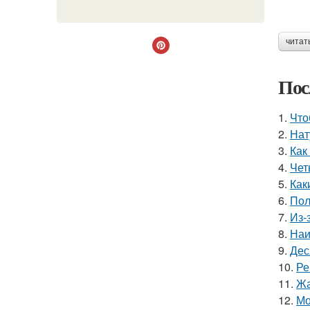
читат
Пос
1.
Что
2.
Нат
3.
Как
4.
Чет
5.
Как
6.
Пол
7.
Из-
8.
Наи
9.
Дес
10.
Ре
11.
Жа
12.
Мо