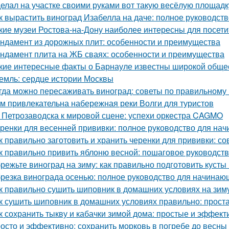
елал на участке своими руками вот такую весёлую площадк
к вырастить виноград Изабелла на даче: полное руководст
кие музеи Ростова-на-Дону наиболее интересны для посети
ндамент из дорожных плит: особенности и преимущества
ндамент плита на ЖБ сваях: особенности и преимущества
кие интересные факты о Барнауле известны широкой обще
емль: сердце истории Москвы
гда можно пересаживать виноград: советы по правильному
м привлекательна набережная реки Волги для туристов
 Петрозаводска к мировой сцене: успехи оркестра CAGMO
ренки для весенней прививки: полное руководство для на
к правильно заготовить и хранить черенки для прививки: 
к правильно привить яблоню весной: пошаговое руководст
режьте виноград на зиму: как правильно подготовить кусты
резка винограда осенью: полное руководство для начинаю
к правильно сушить шиповник в домашних условиях на зим
к сушить шиповник в домашних условиях правильно: прост
к сохранить тыкву и кабачки зимой дома: простые и эффек
осто и эффективно: сохранить морковь в погребе до весны