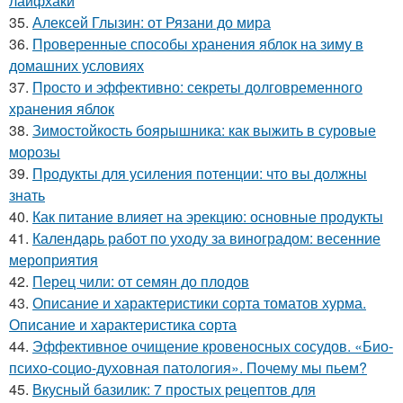
лайфхаки
35.
Алексей Глызин: от Рязани до мира
36.
Проверенные способы хранения яблок на зиму в
домашних условиях
37.
Просто и эффективно: секреты долговременного
хранения яблок
38.
Зимостойкость боярышника: как выжить в суровые
морозы
39.
Продукты для усиления потенции: что вы должны
знать
40.
Как питание влияет на эрекцию: основные продукты
41.
Календарь работ по уходу за виноградом: весенние
мероприятия
42.
Перец чили: от семян до плодов
43.
Описание и характеристики сорта томатов хурма.
Описание и характеристика сорта
44.
Эффективное очищение кровеносных сосудов. «Био-
психо-социо-духовная патология». Почему мы пьем?
45.
Вкусный базилик: 7 простых рецептов для