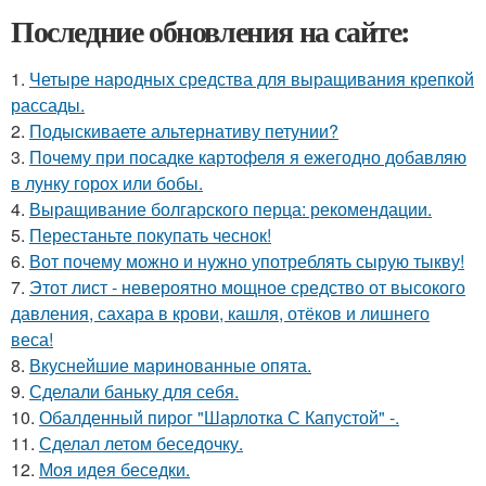
Последние обновления на сайте:
1.
Четыре народных средства для выращивания крепкой
рассады.
2.
Подыскиваете альтернативу петунии?
3.
Почему при посадке картофеля я ежегодно добавляю
в лунку горох или бобы.
4.
Выращивание болгарского перца: рекомендации.
5.
Перестаньте покупать чеснок!
6.
Вот почему можно и нужно употреблять сырую тыкву!
7.
Этот лист - невероятно мощное средство от высокого
давления, сахара в крови, кашля, отёков и лишнего
веса!
8.
Вкуснейшие маринованные опята.
9.
Сделали баньку для себя.
10.
Обалденный пирог "Шарлотка С Капустой" -.
11.
Сделал летом беседочку.
12.
Моя идея беседки.