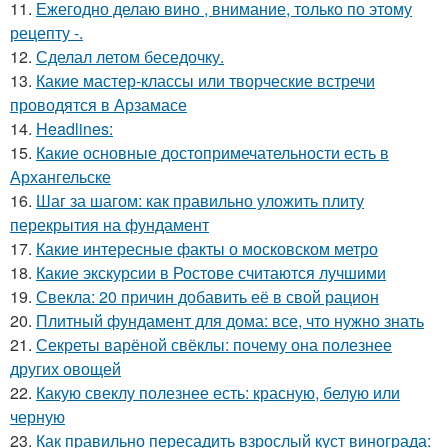
11.
Ежегодно делаю вино , внимание, только по этому
рецепту -.
12.
Сделал летом беседочку.
13.
Какие мастер-классы или творческие встречи
проводятся в Арзамасе
14.
Headlines:
15.
Какие основные достопримечательности есть в
Архангельске
16.
Шаг за шагом: как правильно уложить плиту
перекрытия на фундамент
17.
Какие интересные факты о московском метро
18.
Какие экскурсии в Ростове считаются лучшими
19.
Свекла: 20 причин добавить её в свой рацион
20.
Плитный фундамент для дома: все, что нужно знать
21.
Секреты варёной свёклы: почему она полезнее
других овощей
22.
Какую свеклу полезнее есть: красную, белую или
черную
23.
Как правильно пересадить взрослый куст винограда: