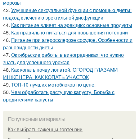
морозы
43.
Улучшение сексуальной функции с помощью диеты:
подход к лечению эректильной дисфункции
44.
Как питание влияет на эрекцию: основные продукты
45.
Как правильно питаться для повышения потенции
46.
Питание при атеросклерозе сосудов. Особенности и
разновидности диеты
47.
Октябрьские работы в виноградниках: что нужно
знать для успешного урожая
48.
Как копать почву лопатой. ОГОРОД ГЛАЗАМИ
ИНЖЕНЕРА. КАК КОПАТЬ УЧАСТОК
49.
ТОП-10 лучших мотоблоков по цене.
50.
Чем обработать растущую капусту. Борьба с
вредителями капусты
Популярные материалы
Как выбрать саженцы гортензии