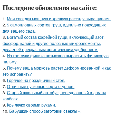
Последние обновления на сайте:
1.
Моя соседка мощную и крепкую рассаду выращивает.
2.
5 самоплодных сортов груш, идеально подходящих
для вашего сада.
3.
Богатый состав кофейной гущи, включающий азот,
фосфор, калий и другие полезные микроэлементы,
делает её прекрасным органическим удобрением.
4.
Из косточки финика возможно вырастить финиковую
пальму.
5.
Почему ваша морковь растет деформированной и как
это исправить?
6.
Горячее на праздничный стол.
7.
Отличные пучковые сорта огурцов:
8.
Старый школьный автобус, переделанный в дом на
колёсах.
9.
Крылечко своими руками.
10.
Бабушкин способ заготовки свеклы -.