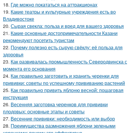
18.
Где можно покататься на аттракционах
19.
Какие театры и культурные учреждения есть во
Владивостоке
20.
Сырая свекла: польза и вред для вашего здоровья
21.
Какие основные достопримечательности Казани
рекомендуют посетить туристам
22.
Почему полезно есть сырую свёклу: её польза для
здоровья
23.
Как развивалась промышленность Северодвинска с
момента его основания
24.
Как правильно заготовить и хранить черенки для
прививки: советы по успешному прививанию растений
25.
Как правильно привить яблоню весной: пошаговая
инструкция
26.
Весенняя заготовка черенков для прививки
плодовых: основные этапы и советы
27.
Весенние прививки: необходимость или выбор
28.
Преимущества размножения яблони зелеными
черенками: почему это эффективно