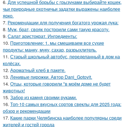
6.
Для успешной борьбы с грызунами выбирайте кошек,
чьи природные охотничьи задатки выражены наиболее
ярко.
7.
Рекомендации для получения богатого урожая лука:
8.
Муж, брат, свояк построили сами такую красоту.
9.
Салат аристократ. Ингредиенты:
10.
Приготовление: 1. мы смешиваем все сухие
продукты: манку, муку, сахар, разрыхлитель.
11.
Старый школьный автобус, переделанный в дом на
колёсах.
12.
Ароматный хлеб в пакете.
13.
Ленивые пирожки. Автор Dani_Gotovit.
14.
Отцы, которые говорили "в моём доме не будет
животных!
15.
Забор из камня своими руками.
16.
Топ-10 самых вкусных сортов свеклы для 2025 года:
обзор и рекомендации
17.
Какие парки Челябинска наиболее популярны среди
жителей и гостей города