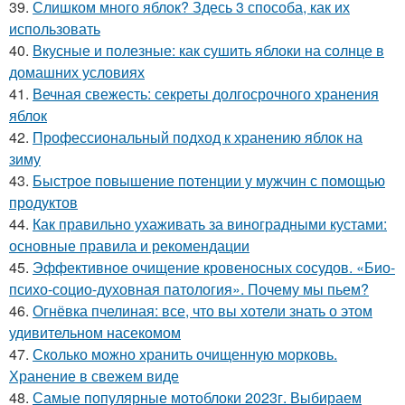
39.
Слишком много яблок? Здесь 3 способа, как их
использовать
40.
Вкусные и полезные: как сушить яблоки на солнце в
домашних условиях
41.
Вечная свежесть: секреты долгосрочного хранения
яблок
42.
Профессиональный подход к хранению яблок на
зиму
43.
Быстрое повышение потенции у мужчин с помощью
продуктов
44.
Как правильно ухаживать за виноградными кустами:
основные правила и рекомендации
45.
Эффективное очищение кровеносных сосудов. «Био-
психо-социо-духовная патология». Почему мы пьем?
46.
Огнёвка пчелиная: все, что вы хотели знать о этом
удивительном насекомом
47.
Сколько можно хранить очищенную морковь.
Хранение в свежем виде
48.
Самые популярные мотоблоки 2023г. Выбираем