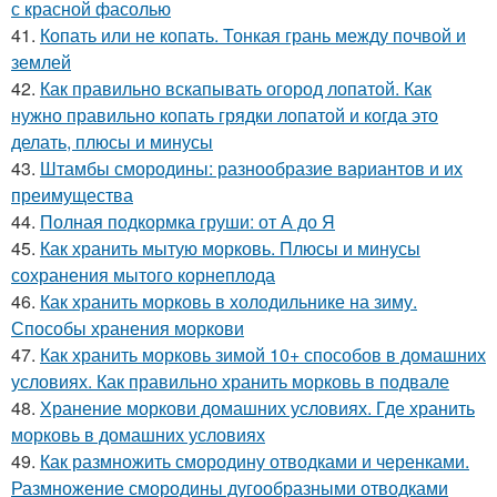
с красной фасолью
41.
Копать или не копать. Тонкая грань между почвой и
землей
42.
Как правильно вскапывать огород лопатой. Как
нужно правильно копать грядки лопатой и когда это
делать, плюсы и минусы
43.
Штамбы смородины: разнообразие вариантов и их
преимущества
44.
Полная подкормка груши: от А до Я
45.
Как хранить мытую морковь. Плюсы и минусы
сохранения мытого корнеплода
46.
Как хранить морковь в холодильнике на зиму.
Способы хранения моркови
47.
Как хранить морковь зимой 10+ способов в домашних
условиях. Как правильно хранить морковь в подвале
48.
Хранение моркови домашних условиях. Где хранить
морковь в домашних условиях
49.
Как размножить смородину отводками и черенками.
Размножение смородины дугообразными отводками