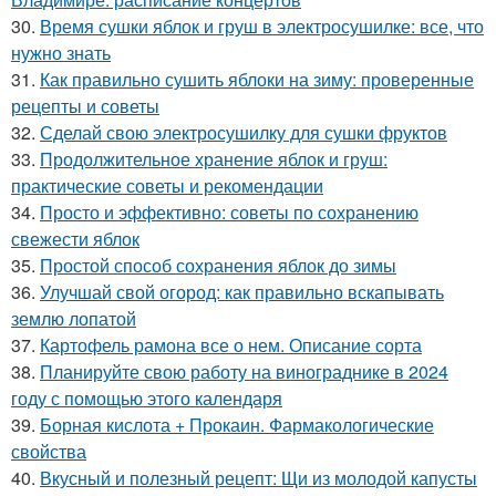
30.
Время сушки яблок и груш в электросушилке: все, что
нужно знать
31.
Как правильно сушить яблоки на зиму: проверенные
рецепты и советы
32.
Сделай свою электросушилку для сушки фруктов
33.
Продолжительное хранение яблок и груш:
практические советы и рекомендации
34.
Просто и эффективно: советы по сохранению
свежести яблок
35.
Простой способ сохранения яблок до зимы
36.
Улучшай свой огород: как правильно вскапывать
землю лопатой
37.
Картофель рамона все о нем. Описание сорта
38.
Планируйте свою работу на винограднике в 2024
году с помощью этого календаря
39.
Борная кислота + Прокаин. Фармакологические
свойства
40.
Вкусный и полезный рецепт: Щи из молодой капусты