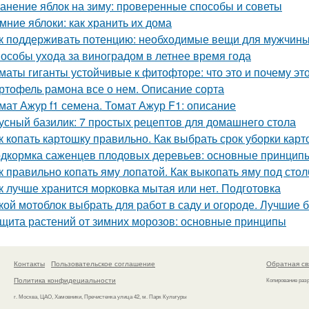
анение яблок на зиму: проверенные способы и советы
мние яблоки: как хранить их дома
к поддерживать потенцию: необходимые вещи для мужчин
особы ухода за виноградом в летнее время года
маты гиганты устойчивые к фитофторе: что это и почему эт
ртофель рамона все о нем. Описание сорта
мат Ажур f1 семена. Томат Ажур F1: описание
усный базилик: 7 простых рецептов для домашнего стола
к копать картошку правильно. Как выбрать срок уборки кар
дкормка саженцев плодовых деревьев: основные принцип
к правильно копать яму лопатой. Как выкопать яму под стол
к лучше хранится морковка мытая или нет. Подготовка
кой мотоблок выбрать для работ в саду и огороде. Лучшие
щита растений от зимних морозов: основные принципы
Контакты
Пользовательское соглашение
Обратная св
Политика конфидециальности
Копирование раз
г. Москва, ЦАО, Хамовники, Пречистенка улица 42, м. Парк Культуры