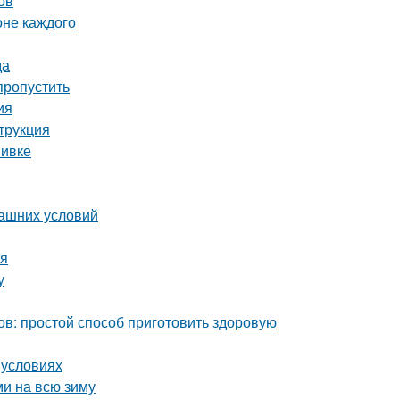
ов
оне каждого
да
пропустить
ия
трукция
вивке
машних условий
мя
у
ов: простой способ приготовить здоровую
 условиях
ми на всю зиму