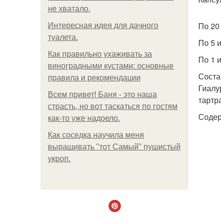
не хватало.
По 20 
Интересная идея для дачного
туалета.
По 5 
Как правильно ухаживать за
По 1 и
виноградными кустами: основные
Соста
правила и рекомендации
Гиалу
Всем привет! Баня - это наша
тартр
страсть, но вот таскаться по гостям
Содер
как-то уже надоело.
Как соседка научила меня
выращивать "тот Самый" пушистый
укроп.