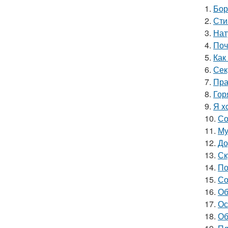
1.
Бор
2.
Сти
3.
Нат
4.
Поч
5.
Как
6.
Сек
7.
Пра
8.
Гор
9.
Я x
10.
Со
11.
Му
12.
До
13.
Ск
14.
По
15.
Со
16.
Об
17.
Ос
18.
Об