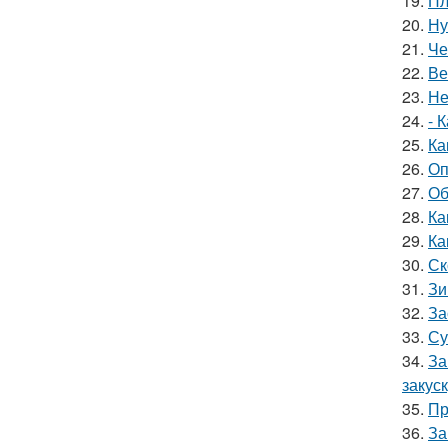
19.
Пл
20.
Ну
21.
Че
22.
Ве
23.
Не
24.
- 
25.
Ка
26.
Оп
27.
Об
28.
Ка
29.
Ка
30.
Ск
31.
Зи
32.
За
33.
Су
34.
За
закус
35.
Пр
36.
За