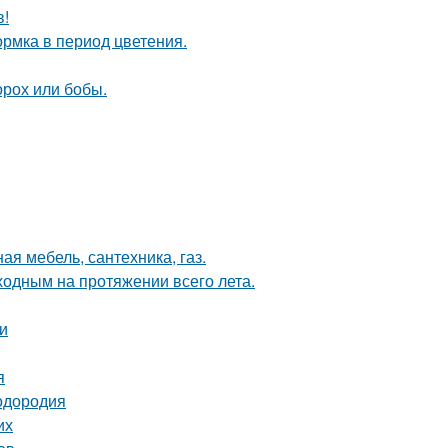
в!
рмка в период цветения.
орох или бобы.
ая мебель, сантехника, газ.
ходным на протяжении всего лета.
и
я
лодородия
их