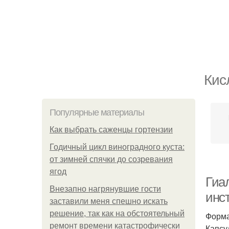
Кис
Популярные материалы
Как выбрать саженцы гортензии
Годичный цикл виноградного куста:
от зимней спячки до созревания
ягод
Гиал
Внезапно нагрянувшие гости
инс
заставили меня спешно искать
решение, так как на обстоятельный
Форма
ремонт времени катастрофически
Капсу