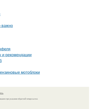
ы
о важно
тофеля
ы и рекомендации
б
 бензиновые мотоблоки
язь
решено при указании обратной гиперссылки.