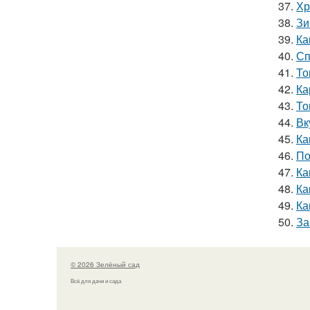
37.
Хр
38.
Зи
39.
Ка
40.
Сп
41.
То
42.
Ка
43.
То
44.
Вк
45.
Ка
46.
По
47.
Ка
48.
Ка
49.
Ка
50.
За
© 2026 Зелёный сад
Всё для дачи и сада