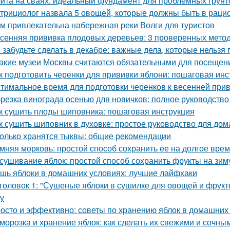
ита на сваях: идеальный фундамент для проблемных грунт
трициолог назвала 5 овощей, которые должны быть в раци
м привлекательна набережная реки Волги для туристов
сенняя прививка плодовых деревьев: 3 проверенных мето
 забудьте сделать в декабре: важные дела, которые нельзя 
Какие музеи Москвы считаются обязательными для посещен
к подготовить черенки для прививки яблони: пошаговая инс
тимальное время для подготовки черенков к весенней при
резка винограда осенью для новичков: полное руководство
к сушить плоды шиповника: пошаговая инструкция
к сушить шиповник в духовке: простое руководство для до
олько хранятся тыквы: общие рекомендации
мняя морковь: простой способ сохранить ее на долгое вре
сушивание яблок: простой способ сохранить фрукты на зим
шь яблоки в домашних условиях: лучшие лайфхаки
головок 1: "Сушеные яблоки в сушилке для овощей и фрукт
ку
осто и эффективно: советы по хранению яблок в домашних
морозка и хранение яблок: как сделать их свежими и сочны