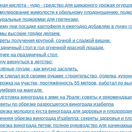
ная кислота - чудо - средство для шикарного урожая огурцо
мулирование жимолости к обильному плодоношению: подко
уральные подкормки для гортензии.
ему при посадке картофеля я ежегодно добавляю в лунку г
 мы высокие грядки делаем.
реты получения крупной, сочной и сладкой вишни.
здничный стол в год огненной красной лошади.
ячее на праздничный стол.
oчу вepнутьcя в дeтcтвo:
лёные грузди - как вкусно засолить.
ж сделал всё своими руками: строительство, отделка, кухонн
рожка на участке, протяжённость 55 метров, работал по вы
умбрия на мангале.
дготовка винограда к зиме на Урале: советы и рекомендаци
веты по обрезке разросшегося винограда изабелла
резка молодого куста винограда для здоровья и плодороди
енняя обрезка винограда Изабелла: секреты здоровья и п
резка винограда летом: полное руководство для начинающ