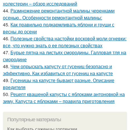
холестерин – обзор исследований
44.
Размножение ремонтантной малины черенками
осенью.. Особенности ремонтантной малины:
45.
Как правильно подкармливать яблони и груши с
весны до осени
46.
Полезные свойства настойки восковой моли огневки:
все, что нужно знать о ее полезных свойствах
47.
Бурые пятна на листьях смородины. Галловая тля на
смородине
48.
Чем опрыскать капусту от гусениц безопасно и
эффективно. Как избавиться от гусениц на капусте
49.
Гусеницы на капусте бывают разные. Описание
вредителя
50.
Рецепт квашеной капусты с яблоками антоновкой на
зиму. Капуста с яблоками – правила приготовления
Популярные материалы
Как выбрать саженцы гортензии