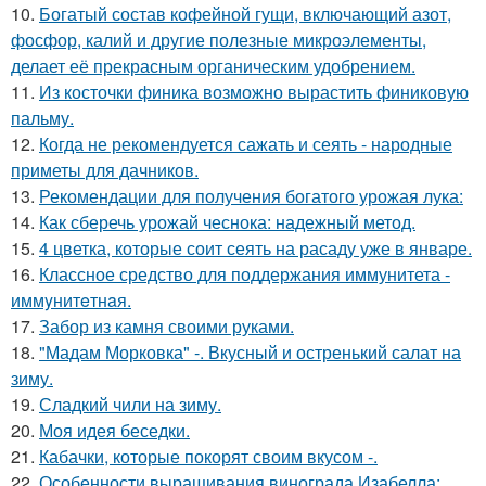
10.
Богатый состав кофейной гущи, включающий азот,
фосфор, калий и другие полезные микроэлементы,
делает её прекрасным органическим удобрением.
11.
Из косточки финика возможно вырастить финиковую
пальму.
12.
Когда не рекомендуется сажать и сеять - народные
приметы для дачников.
13.
Рекомендации для получения богатого урожая лука:
14.
Как сберечь урожай чеснока: надежный метод.
15.
4 цветка, которые соит сеять на расаду уже в январе.
16.
Классное средство для поддержания иммунитета -
иммyнитeтнaя.
17.
Забор из камня своими руками.
18.
"Мадам Морковка" -. Вкусный и остренький салат на
зиму.
19.
Сладкий чили на зиму.
20.
Моя идея беседки.
21.
Кабачки, которые покорят своим вкусом -.
22.
Особенности выращивания винограда Изабелла: