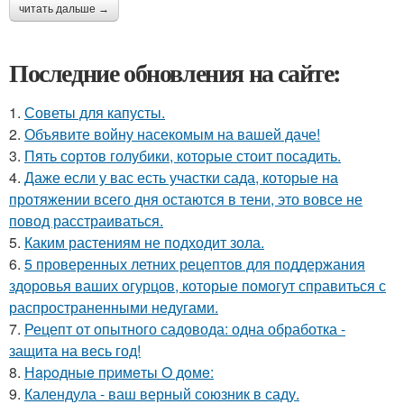
читать дальше →
Последние обновления на сайте:
1.
Советы для капусты.
2.
Объявите войну насекомым на вашей даче!
3.
Пять сортов голубики, которые стоит посадить.
4.
Даже если у вас есть участки сада, которые на
протяжении всего дня остаются в тени, это вовсе не
повод расстраиваться.
5.
Каким растениям не подходит зола.
6.
5 проверенных летних рецептов для поддержания
здоровья ваших огурцов, которые помогут справиться с
распространенными недугами.
7.
Рецепт от опытного садовода: одна обработка -
защита на весь год!
8.
Нapoдныe пpимeты O дoмe:
9.
Календула - ваш верный союзник в саду.