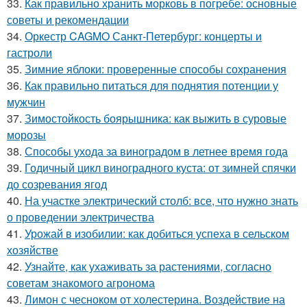
33.
Как правильно хранить морковь в погребе: основные
советы и рекомендации
34.
Оркестр CAGMO Санкт-Петербург: концерты и
гастроли
35.
Зимние яблоки: проверенные способы сохранения
36.
Как правильно питаться для поднятия потенции у
мужчин
37.
Зимостойкость боярышника: как выжить в суровые
морозы
38.
Способы ухода за виноградом в летнее время года
39.
Годичный цикл виноградного куста: от зимней спячки
до созревания ягод
40.
На участке электрический столб: все, что нужно знать
о проведении электричества
41.
Урожай в изобилии: как добиться успеха в сельском
хозяйстве
42.
Узнайте, как ухаживать за растениями, согласно
советам знакомого агронома
43.
Лимон с чесноком от холестерина. Воздействие на