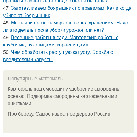
правильно копать в огороде: советы бывалых
47.
Заготавливаем боярышник по правилам. Как и когда
убирают боярышник
48.
Мыть или не мыть морковь перед хранением. Надо
ли это делать после уборки урожая или нет?
49.
Весенние работы в саду. Мартовские работы с
клубнями, луковицами, корневищами
50.
Чем обработать растущую капусту. Борьба с
вредителями капусты
Популярные материалы
Картофель под смородину удобрение смородины
осенью. Подкормка смородины картофельными
очистками
Про березу. Самое известное дерево России