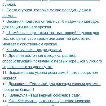
руками.
6.
Сорта огурцов, которые можно посадить даже в
августе.
7.
Весенняя подготовка теплицы: 5 надежных методов
для защиты вашего урожая.
8.
Штамбовые сорта томатов - настоящий подарок для
тех, кто ценит свое время или занят на работе, но
мечтает о собственном урожае.
9.
Как мы высокие грядки делаем.
10.
Древняя восточная методика: раствор,
способствующий появлению первых корешков у любого
черенка всего за двое суток.
11.
Выращивание укропа дома зимой - это проще, чем
кажется!
12.
Домашняя "Тепличка" для рассады своими руками -
проще не бывает!
13.
Календула - ваш верный союзник в саду.
14.
Как обеспечить длительное хранение моркови,