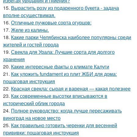
избегая увядания и гниения?
15.
Вырастить розу из подаренного букета - задача
вполне осуществимая.
16.
Отличные пучковые сорта огурцов:
17.
Желе из калины.
18.
Какие парки Челябинска наиболее популярны среди
жителей и гостей города
19.
Свекла для Урала: Лучшие сорта для долгого
хранения
20.
Какие интересные факты о климате Калуги
21.
Как уложить fundament из плит ЖБИ для дома:
пошаговая инструкция
22.
Красная свекла: сырая и вареная — какая полезнее
23.
Как современные высотки вписываются в
исторический облик города
24.
Полное руководство: когда лучше пересаживать
виноград на новое место
25.
Как правильно готовить черенки для весенней
прививки: пошаговая инструкция