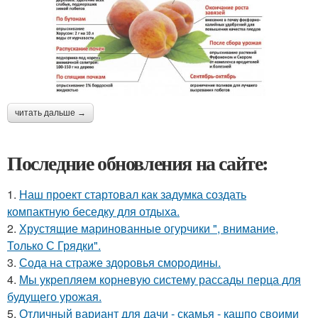
читать дальше →
Последние обновления на сайте:
1.
Наш проект стартовал как задумка создать
компактную беседку для отдыха.
2.
Хрустящие маринованные огурчики ", внимание,
Только С Грядки".
3.
Сода на страже здоровья смородины.
4.
Мы укрепляем корневую систему рассады перца для
будущего урожая.
5.
Отличный вариант для дачи - скамья - кашпо своими