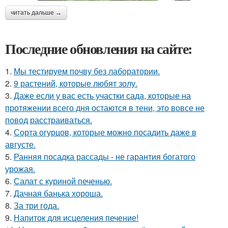
читать дальше →
Последние обновления на сайте:
1.
Мы тестируем почву без лаборатории.
2.
9 растений, которые любят золу.
3.
Даже если у вас есть участки сада, которые на
протяжении всего дня остаются в тени, это вовсе не
повод расстраиваться.
4.
Сорта огурцов, которые можно посадить даже в
августе.
5.
Ранняя посадка рассады - не гарантия богатого
урожая.
6.
Салат с куриной печенью.
7.
Дачная банька хороша.
8.
За три года.
9.
Напиток для исцеления печение!