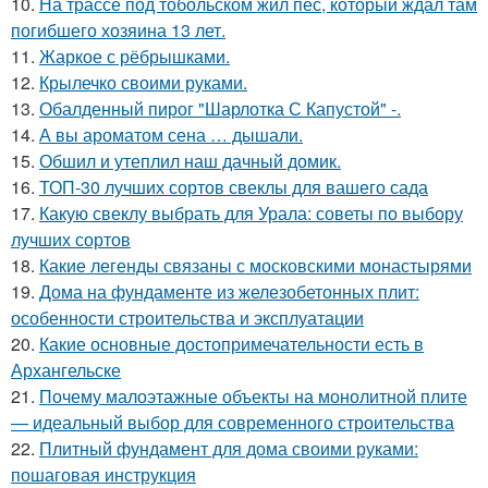
10.
На трассе под тобольском жил пёс, который ждал там
погибшего хозяина 13 лет.
11.
Жаркое с рёбрышками.
12.
Крылечко своими руками.
13.
Обалденный пирог "Шарлотка С Капустой" -.
14.
А вы ароматом сена … дышали.
15.
Обшил и утеплил наш дачный домик.
16.
ТОП-30 лучших сортов свеклы для вашего сада
17.
Какую свеклу выбрать для Урала: советы по выбору
лучших сортов
18.
Какие легенды связаны с московскими монастырями
19.
Дома на фундаменте из железобетонных плит:
особенности строительства и эксплуатации
20.
Какие основные достопримечательности есть в
Архангельске
21.
Почему малоэтажные объекты на монолитной плите
— идеальный выбор для современного строительства
22.
Плитный фундамент для дома своими руками:
пошаговая инструкция