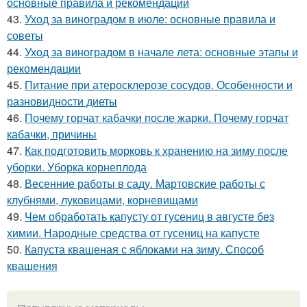
основные правила и рекомендации
43.
Уход за виноградом в июле: основные правила и
советы
44.
Уход за виноградом в начале лета: основные этапы и
рекомендации
45.
Питание при атеросклерозе сосудов. Особенности и
разновидности диеты
46.
Почему горчат кабачки после жарки. Почему горчат
кабачки, причины
47.
Как подготовить морковь к хранению на зиму после
уборки. Уборка корнеплода
48.
Весенние работы в саду. Мартовские работы с
клубнями, луковицами, корневищами
49.
Чем обработать капусту от гусениц в августе без
химии. Народные средства от гусениц на капусте
50.
Капуста квашеная с яблоками на зиму. Способ
квашения