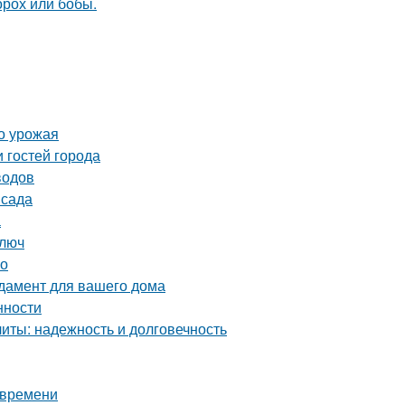
орох или бобы.
о урожая
 гостей города
водов
 сада
а
ключ
во
дамент для вашего дома
нности
ты: надежность и долговечность
 времени