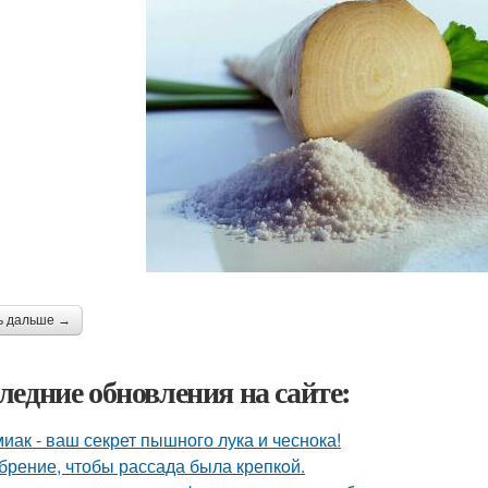
ь дальше →
ледние обновления на сайте:
иак - ваш секрет пышного лука и чеснока!
брение, чтобы рассада была крепкoй.