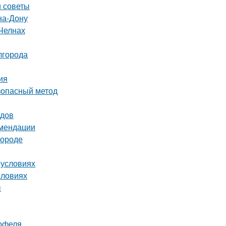
и советы
на-Дону
Челнах
лгорода
ия
езопасный метод
одов
омендации
городе
 условиях
словиях
ы
тофеля