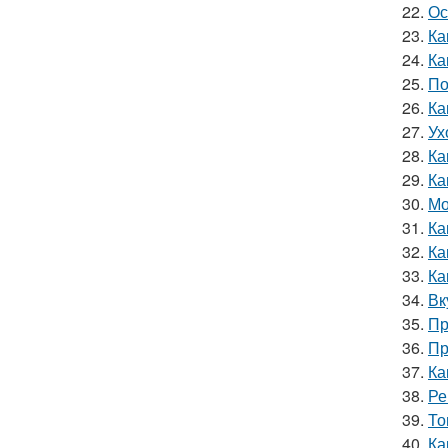
22.
Ос
23.
Ка
24.
Ка
25.
По
26.
Ка
27.
Ух
28.
Ка
29.
Ка
30.
Мо
31.
Ка
32.
Ка
33.
Ка
34.
Вк
35.
Пр
36.
Пр
37.
Ка
38.
Ре
39.
То
40.
Ка