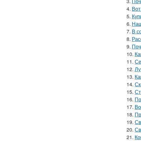
3.
Поч
4.
Вот
5.
Куп
6.
Наш
7.
В с
8.
Рас
9.
Поч
10.
Ка
11.
Се
12.
Лу
13.
Ка
14.
Ск
15.
Ст
16.
По
17.
Во
18.
Пр
19.
Св
20.
Св
21.
Ко