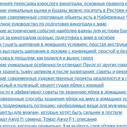
енняя пересадка взрослого винограда: основные правила 
кие уникальные рынки и базары можно посетить в Ростове-
кие современные спортивные объекты есть в Набережных 
лное руководство по подготовке винограда к зиме
кие исторические события наиболее важны для истории Бе
од за виноградом осенью: подготовка к зиме в октябре
к сушить шиповник в домашних условиях: простая инструкц
к высушить шиповник в духовке с конвекцией: простой и б
сква в прошлом: как родился и вырос город
кие уникальные особенности отличают Пензу от других гор
к хранить тыкву целиком и после разрезания: советы и рек
кие современные художественные проекты реализуются в 
усный и полезный: рецепт сушки яблок с корицей
осто и эффективно: советы по хранению яблок в домашних
оверенные способы хранения яблок на зиму в домашних у
к поддерживать потенцию: необходимые вещи для мужчин
цепты для мужчин, которые хотят быть сильнее в постели
мат Ажур f1 семена. Томат Ажур F1: описание
к копать картошку правильно. Как выбрать срок уборки кар