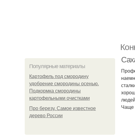
Кон
Сах
Популярные материалы
Профе
Картофель под смородину
наемн
удобрение смородины осенью.
сталк
Подкормка смородины
хорош
картофельными очистками
людей
Чаще 
Про березу. Самое известное
дерево России