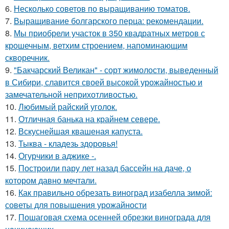
6.
Несколько советов по выращиванию томатов.
7.
Выращивание болгарского перца: рекомендации.
8.
Мы приобрели участок в 350 квадратных метров с
крошечным, ветхим строением, напоминающим
скворечник.
9.
"Бакчарский Великан" - сорт жимолости, выведенный
в Сибири, славится своей высокой урожайностью и
замечательной неприхотливостью.
10.
Любимый райский уголок.
11.
Отличная банька на крайнем севере.
12.
Вскуснейшая квашеная капуста.
13.
Тыква - кладезь здоровья!
14.
Огурчики в аджике -.
15.
Построили пару лет назад бассейн на даче, о
котором давно мечтали.
16.
Как правильно обрезать виноград изабелла зимой:
советы для повышения урожайности
17.
Пошаговая схема осенней обрезки винограда для