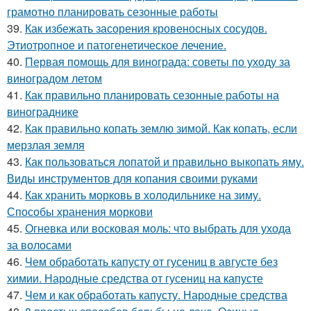
грамотно планировать сезонные работы
39.
Как избежать засорения кровеносных сосудов.
Этиотропное и патогенетическое лечение.
40.
Первая помощь для винограда: советы по уходу за
виноградом летом
41.
Как правильно планировать сезонные работы на
винограднике
42.
Как правильно копать землю зимой. Как копать, если
мерзлая земля
43.
Как пользоваться лопатой и правильно выкопать яму.
Виды инструментов для копания своими руками
44.
Как хранить морковь в холодильнике на зиму.
Способы хранения моркови
45.
Огневка или восковая моль: что выбрать для ухода
за волосами
46.
Чем обработать капусту от гусениц в августе без
химии. Народные средства от гусениц на капусте
47.
Чем и как обработать капусту. Народные средства