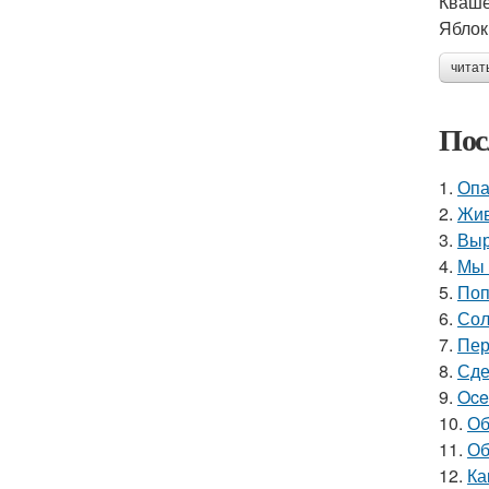
Кваше
Яблок
читат
Пос
1.
Опа
2.
Жив
3.
Выр
4.
Мы 
5.
Поп
6.
Сол
7.
Пер
8.
Сде
9.
Oce
10.
Об
11.
Об
12.
Ка