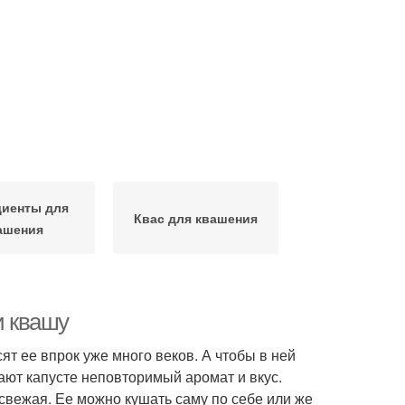
диенты для
Квас для квашения
ашения
и квашу
т ее впрок уже много веков. А чтобы в ней
ют капусте неповторимый аромат и вкус.
свежая. Ее можно кушать саму по себе или же