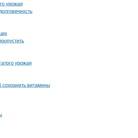
ого урожая
долговечность
щих
пропустить
гатого урожая
об сохранить витамины
ы