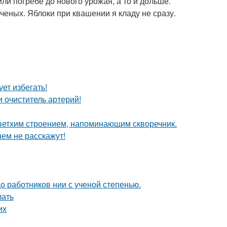
ли погребе до нового урожая, а то и дольше.
оченых. Яблоки при квашении я кладу не сразу.
ет избегать!
 очиститель артерий!
 ветхим строением, напоминающим скворечник.
нем не расскажут!
о работников нии с ученой степенью.
лать
их