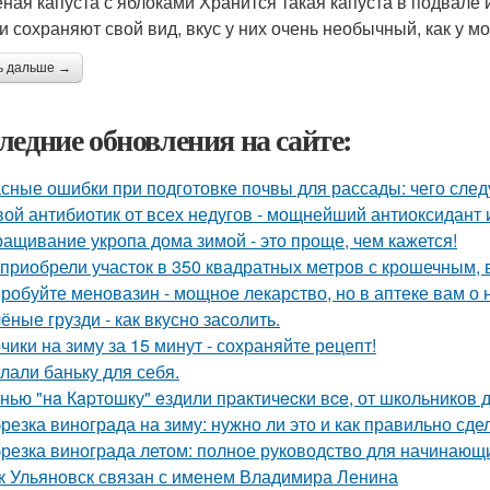
ная капуста с яблоками Хранится такая капуста в подвале и
и сохраняют свой вид, вкус у них очень необычный, как у м
ь дальше →
ледние обновления на сайте:
сные ошибки при подготовке почвы для рассады: чего следу
ой антибиотик от всех недугов - мощнейший антиоксидант и
ащивание укропа дома зимой - это проще, чем кажется!
приобрели участок в 350 квадратных метров с крошечным,
робуйте меновазин - мощное лекарство, но в аптеке вам о 
ёные грузди - как вкусно засолить.
чики на зиму за 15 минут - сохраняйте рецепт!
лали баньку для себя.
нью "нa Кapтошку" eздили пpaктичecки вce, от школьников д
резка винограда на зиму: нужно ли это и как правильно сде
резка винограда летом: полное руководство для начинающ
к Ульяновск связан с именем Владимира Ленина