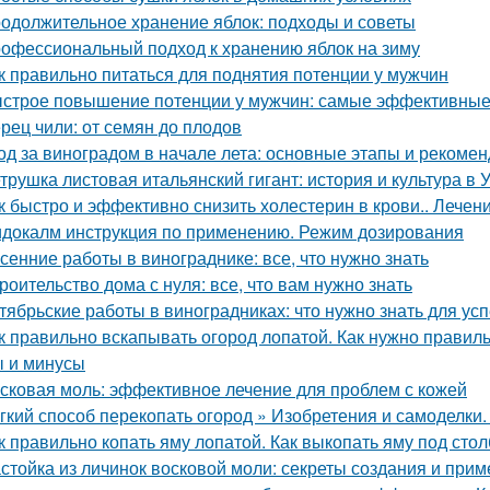
одолжительное хранение яблок: подходы и советы
офессиональный подход к хранению яблок на зиму
к правильно питаться для поднятия потенции у мужчин
строе повышение потенции у мужчин: самые эффективные
рец чили: от семян до плодов
од за виноградом в начале лета: основные этапы и рекоме
трушка листовая итальянский гигант: история и культура в 
к быстро и эффективно снизить холестерин в крови.. Лече
докалм инструкция по применению. Режим дозирования
сенние работы в винограднике: все, что нужно знать
роительство дома с нуля: все, что вам нужно знать
тябрьские работы в виноградниках: что нужно знать для у
к правильно вскапывать огород лопатой. Как нужно правильн
 и минусы
сковая моль: эффективное лечение для проблем с кожей
гкий способ перекопать огород » Изобретения и самоделки
к правильно копать яму лопатой. Как выкопать яму под стол
стойка из личинок восковой моли: секреты создания и при