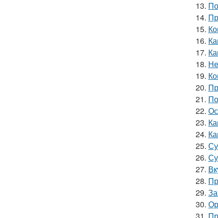
13.
По
14.
Пр
15.
Ко
16.
Ка
17.
Ка
18.
Не
19.
Ко
20.
Пр
21.
По
22.
Ос
23.
Ка
24.
Ка
25.
Су
26.
Су
27.
Вк
28.
Пр
29.
За
30.
Ор
31.
Пр