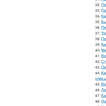
32.
Пр
33.
Пр
34.
Ка
35.
Бы
36.
Пе
37.
Ух
38.
Пе
39.
Ка
40.
Ми
41.
Ве
42.
Ст
43.
Ок
44.
Ка
плюсы
45.
Во
46.
Ле
47.
Ка
48.
На