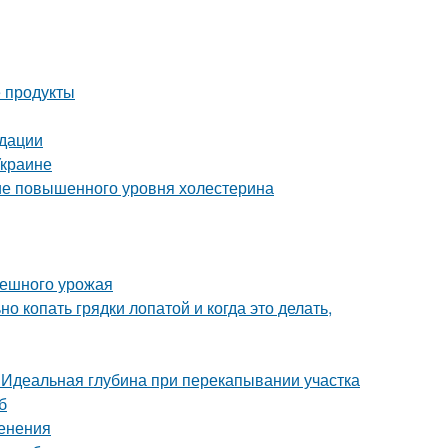
 продукты
ндации
Украине
ние повышенного уровня холестерина
спешного урожая
о копать грядки лопатой и когда это делать,
. Идеальная глубина при перекапывании участка
б
менения