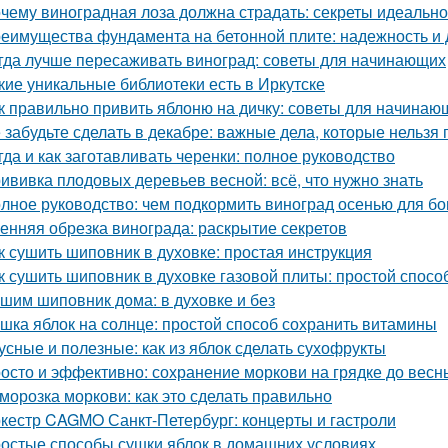
чему виноградная лоза должна страдать: секреты идеальн
еимущества фундамента на бетонной плите: надежность и 
гда лучше пересаживать виноград: советы для начинающих
кие уникальные библиотеки есть в Иркутске
к правильно привить яблоню на дичку: советы для начинаю
 забудьте сделать в декабре: важные дела, которые нельзя 
гда и как заготавливать черенки: полное руководство
ививка плодовых деревьев весной: всё, что нужно знать
лное руководство: чем подкормить виноград осенью для бо
енняя обрезка винограда: раскрытие секретов
к сушить шиповник в духовке: простая инструкция
к сушить шиповник в духовке газовой плиты: простой спос
шим шиповник дома: в духовке и без
шка яблок на солнце: простой способ сохранить витамины
усные и полезные: как из яблок сделать сухофрукты
осто и эффективно: сохранение моркови на грядке до весн
морозка моркови: как это сделать правильно
кестр CAGMO Санкт-Петербург: концерты и гастроли
остые способы сушки яблок в домашних условиях