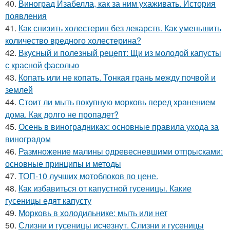
40.
Виноград Изабелла, как за ним ухаживать. История
появления
41.
Как снизить холестерин без лекарств. Как уменьшить
количество вредного холестерина?
42.
Вкусный и полезный рецепт: Щи из молодой капусты
с красной фасолью
43.
Копать или не копать. Тонкая грань между почвой и
землей
44.
Стоит ли мыть покупную морковь перед хранением
дома. Как долго не пропадет?
45.
Осень в виноградниках: основные правила ухода за
виноградом
46.
Размножение малины одревесневшими отпрысками:
основные принципы и методы
47.
ТОП-10 лучших мотоблоков по цене.
48.
Как избавиться от капустной гусеницы. Какие
гусеницы едят капусту
49.
Морковь в холодильнике: мыть или нет
50.
Слизни и гусеницы исчезнут. Слизни и гусеницы