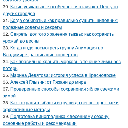
30.
Какие уникальные особенности отличают Пензу от
других городов
31.
Когда собирать и как правильно сушить шиповник:
полезные советы и секреты
32.
Секреты долгого хранения тыквы: как сохранить
урожай до весны
33.
Когда и где посмотреть группу Анимация во
Владимире: расписание концертов
34.
Как правильно хранить морковь в течение зимы без
потерь
35.
Марина Девятова: история успеха в Красноярске
36.
Алексей Глызин: от Рязани до мира
37.
Проверенные способы сохранения яблок свежими
зимой
38.
Как сохранить яблоки и груши до весны: простые и
эффективные методы
39.
Подготовка виноградника к весеннему сезону:
основные работы и рекомендации