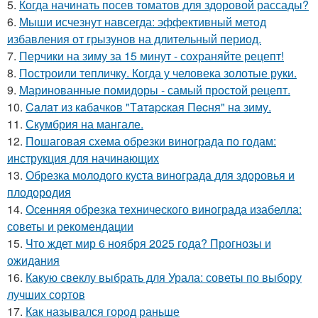
5.
Когда начинать посев томатов для здоровой рассады?
6.
Мыши исчезнут навсегда: эффективный метод
избавления от грызунов на длительный период.
7.
Перчики на зиму за 15 минут - сохраняйте рецепт!
8.
Построили тепличку. Когда у человека золотые руки.
9.
Маринованные помидоры - самый простой рецепт.
10.
Caлaт из кaбaчкoв "Тaтapcкaя Пecня" нa зиму.
11.
Скумбрия на мангале.
12.
Пошаговая схема обрезки винограда по годам:
инструкция для начинающих
13.
Обрезка молодого куста винограда для здоровья и
плодородия
14.
Осенняя обрезка технического винограда изабелла:
советы и рекомендации
15.
Что ждет мир 6 ноября 2025 года? Прогнозы и
ожидания
16.
Какую свеклу выбрать для Урала: советы по выбору
лучших сортов
17.
Как назывался город раньше