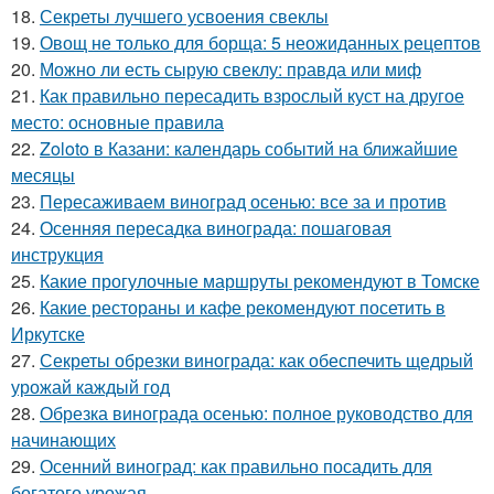
18.
Секреты лучшего усвоения свеклы
19.
Овощ не только для борща: 5 неожиданных рецептов
20.
Можно ли есть сырую свеклу: правда или миф
21.
Как правильно пересадить взрослый куст на другое
место: основные правила
22.
Zoloto в Казани: календарь событий на ближайшие
месяцы
23.
Пересаживаем виноград осенью: все за и против
24.
Осенняя пересадка винограда: пошаговая
инструкция
25.
Какие прогулочные маршруты рекомендуют в Томске
26.
Какие рестораны и кафе рекомендуют посетить в
Иркутске
27.
Секреты обрезки винограда: как обеспечить щедрый
урожай каждый год
28.
Обрезка винограда осенью: полное руководство для
начинающих
29.
Осенний виноград: как правильно посадить для
богатого урожая