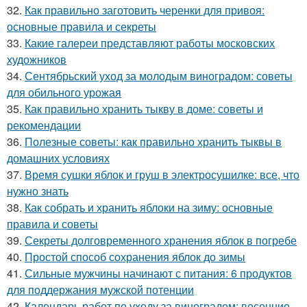
32.
Как правильно заготовить черенки для привоя:
основные правила и секреты
33.
Какие галереи представляют работы московских
художников
34.
Сентябрьский уход за молодым виноградом: советы
для обильного урожая
35.
Как правильно хранить тыкву в доме: советы и
рекомендации
36.
Полезные советы: как правильно хранить тыквы в
домашних условиях
37.
Время сушки яблок и груш в электросушилке: все, что
нужно знать
38.
Как собрать и хранить яблоки на зиму: основные
правила и советы
39.
Секреты долговременного хранения яблок в погребе
40.
Простой способ сохранения яблок до зимы
41.
Сильные мужчины начинают с питания: 6 продуктов
для поддержания мужской потенции
42.
Календарь работ по уходу за виноградом: весенние