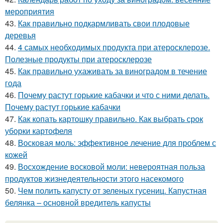
мероприятия
43.
Как правильно подкармливать свои плодовые
деревья
44.
4 самых необходимых продукта при атеросклерозе.
Полезные продукты при атеросклерозе
45.
Как правильно ухаживать за виноградом в течение
года
46.
Почему растут горькие кабачки и что с ними делать.
Почему растут горькие кабачки
47.
Как копать картошку правильно. Как выбрать срок
уборки картофеля
48.
Восковая моль: эффективное лечение для проблем с
кожей
49.
Восхождение восковой моли: невероятная польза
продуктов жизнедеятельности этого насекомого
50.
Чем полить капусту от зеленых гусениц. Капустная
белянка – основной вредитель капусты