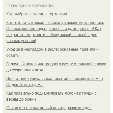
Популярные материалы
Как выбрать саженцы гортензии
Как готовить морковь и свеклу к зимнему хранению.
Сочные корнеплоды до весны и даже дольше! Как
сохранить морковь и свёклу зимой: способы для
разных условий
Уход за виноградом в июле: основные правила и
советы
Годичный цикл виноградного куста: от зимней спячки
до созревания ягод
Воспитание уникальных томатов с помощью семян
Седек Томат хурма
Как правильно подкармливать яблони и груши с
весны до осени
Сахар из свеклы: новый вектор развития для