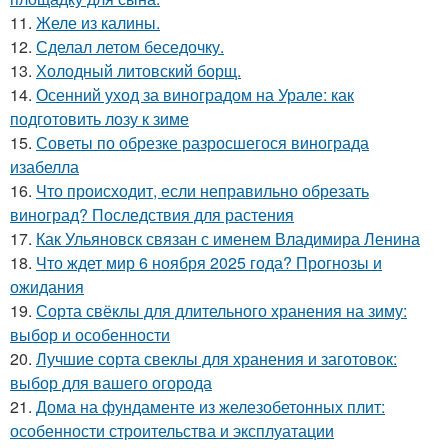
11.
Желе из калины.
12.
Сделал летом беседочку.
13.
Холодный литовский борщ.
14.
Осенний уход за виноградом на Урале: как
подготовить лозу к зиме
15.
Советы по обрезке разросшегося винограда
изабелла
16.
Что происходит, если неправильно обрезать
виноград? Последствия для растения
17.
Как Ульяновск связан с именем Владимира Ленина
18.
Что ждет мир 6 ноября 2025 года? Прогнозы и
ожидания
19.
Сорта свёклы для длительного хранения на зиму:
выбор и особенности
20.
Лучшие сорта свеклы для хранения и заготовок:
выбор для вашего огорода
21.
Дома на фундаменте из железобетонных плит:
особенности строительства и эксплуатации