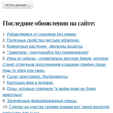
читать дальше →
Последние обновления на сайте:
1.
Избавляемся от сорняков без химии.
2.
Полезные свойства листьев облепихи.
3.
Комнатные растения - фильтры воздуха.
4.
"Заметили - уничтожайте без промедления!
5.
Икра из свёклы - изумительно вкусное блюдо, которое
станет отличным дополнением к вашему приёму пищи,
будь то обед или ужин.
6.
Салат аристократ. Ингредиенты:
7.
Картошка фри в духовке.
8.
Отцы, которые говорили "в моём доме не будет
животных!
9.
Запечённые фаршированные перцы.
10.
Сделал на участке своими руками вот такую весёлую
площадку для сына.