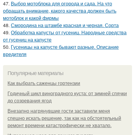
47.
Выбор мотоблока для огорода и сада. На что
обращать внимание, какого качества должен быть
мотоблок и какой фирмы
48.
Смородина на штамбе красная и черная. Сорта
49.
Обработка капусты от гусениц. Народные средства
от гусениц на капусте
50.
Гусеницы на капусте бывают разные. Описание
вредителя
Популярные материалы
Как выбрать саженцы гортензии
Годичный цикл виноградного куста: от зимней спячки
до созревания ягод
Внезапно нагрянувшие гости заставили меня
спешно искать решение, так как на обстоятельный
ремонт времени катастрофически не хватало.