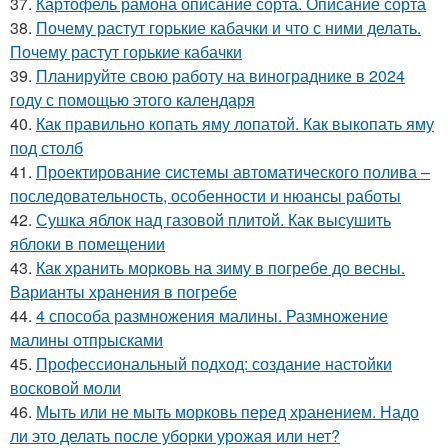
37.
Картофель рамона описание сорта. Описание сорта
38.
Почему растут горькие кабачки и что с ними делать.
Почему растут горькие кабачки
39.
Планируйте свою работу на винограднике в 2024
году с помощью этого календаря
40.
Как правильно копать яму лопатой. Как выкопать яму
под столб
41.
Проектирование системы автоматического полива –
последовательность, особенности и нюансы работы
42.
Сушка яблок над газовой плитой. Как высушить
яблоки в помещении
43.
Как хранить морковь на зиму в погребе до весны.
Варианты хранения в погребе
44.
4 способа размножения малины. Размножение
малины отпрысками
45.
Профессиональный подход: создание настойки
восковой моли
46.
Мыть или не мыть морковь перед хранением. Надо
ли это делать после уборки урожая или нет?