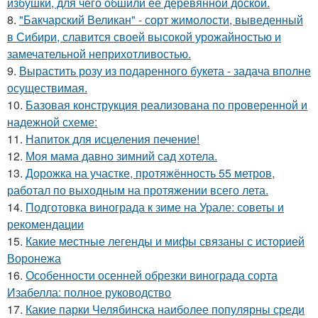
избушки, для чего обшили ее деревянной доской.
8.
"Бакчарский Великан" - сорт жимолости, выведенный
в Сибири, славится своей высокой урожайностью и
замечательной неприхотливостью.
9.
Вырастить розу из подаренного букета - задача вполне
осуществимая.
10.
Базовая конструкция реализована по проверенной и
надежной схеме:
11.
Напиток для исцеления печение!
12.
Моя мама давно зимний сад хотела.
13.
Дорожка на участке, протяжённость 55 метров,
работал по выходным на протяжении всего лета.
14.
Подготовка винограда к зиме на Урале: советы и
рекомендации
15.
Какие местные легенды и мифы связаны с историей
Воронежа
16.
Особенности осенней обрезки винограда сорта
Изабелла: полное руководство
17.
Какие парки Челябинска наиболее популярны среди