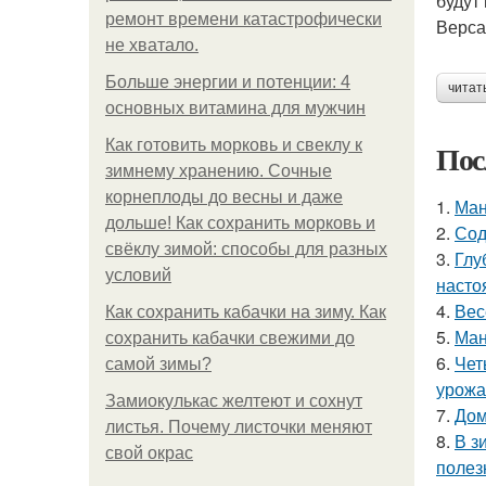
будут
ремонт времени катастрофически
Верса
не хватало.
Больше энергии и потенции: 4
читат
основных витамина для мужчин
Как готовить морковь и свеклу к
Пос
зимнему хранению. Сочные
корнеплоды до весны и даже
1.
Ман
дольше! Как сохранить морковь и
2.
Сод
свёклу зимой: способы для разных
3.
Глу
условий
насто
4.
Вес
Как сохранить кабачки на зиму. Как
5.
Ман
сохранить кабачки свежими до
6.
Чет
самой зимы?
урожа
Замиокулькас желтеют и сохнут
7.
Дом
листья. Почему листочки меняют
8.
В з
свой окрас
полез