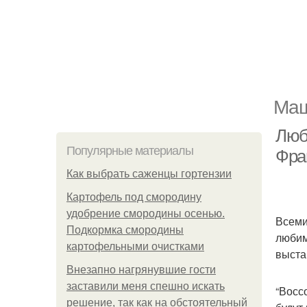
Маш
Люб
Популярные материалы
Фра
Как выбрать саженцы гортензии
Картофель под смородину
удобрение смородины осенью.
Всеми
Подкормка смородины
любим
картофельными очистками
выста
Внезапно нагрянувшие гости
заставили меня спешно искать
“Восс
решение, так как на обстоятельный