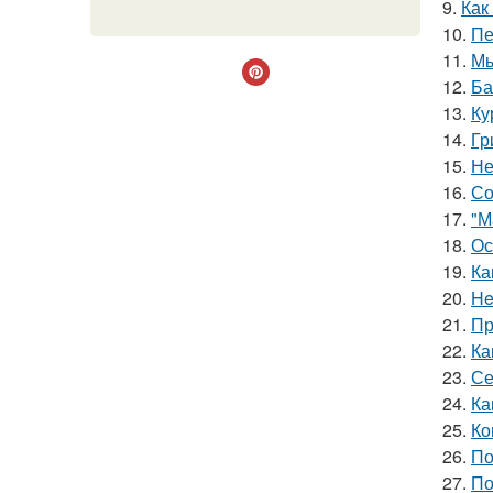
9.
Как
10.
Пе
11.
Мы
12.
Ба
13.
Ку
14.
Гр
15.
Не
16.
Со
17.
"М
18.
Ос
19.
Ка
20.
He
21.
Пр
22.
Ка
23.
Се
24.
Ка
25.
Ко
26.
По
27.
По