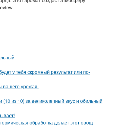
орца. Этот аромат создаст атмосферу
eview.
ельный.
будет у тебя скромный результат или по-
ы вашего урожая.
 (10 из 10) за великолепный вкус и обильный
ывает!
 термическая обработка делает этот овощ