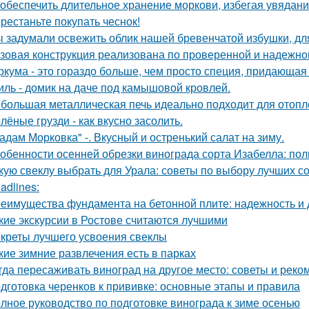
 обеспечить длительное хранение моркови, избегая увядани
рестаньте покупать чеснок!
 задумали освежить облик нашей бревенчатой избушки, для
зовая конструкция реализована по проверенной и надежно
ркума - это гораздо больше, чем просто специя, придающая 
иль - домик на даче под камышовой кровлей.
большая металлическая печь идеально подходит для отопл
лёные грузди - как вкусно засолить.
адам Морковка" -. Вкусный и остренький салат на зиму.
обенности осенней обрезки винограда сорта Изабелла: пол
кую свеклу выбрать для Урала: советы по выбору лучших с
adlines:
еимущества фундамента на бетонной плите: надежность и 
кие экскурсии в Ростове считаются лучшими
креты лучшего усвоения свеклы
кие зимние развлечения есть в парках
гда пересаживать виноград на другое место: советы и рек
дготовка черенков к прививке: основные этапы и правила
лное руководство по подготовке винограда к зиме осенью