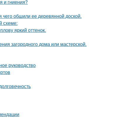
я и гниения?
 чего обшили ее деревянной доской.
й схеме:
плову яркий оттенок.
ения загородного дома или мастерской.
ное руководство
ортов
долговечность
омендации