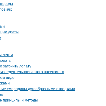
лгорода
словиях
ими
ощью диеты
м
м летом
зовать
о заточить лопату
жизнедеятельности этого насекомого
жем виде
сками
ение смородины дугообразными отводками
ом
е принципы и методы