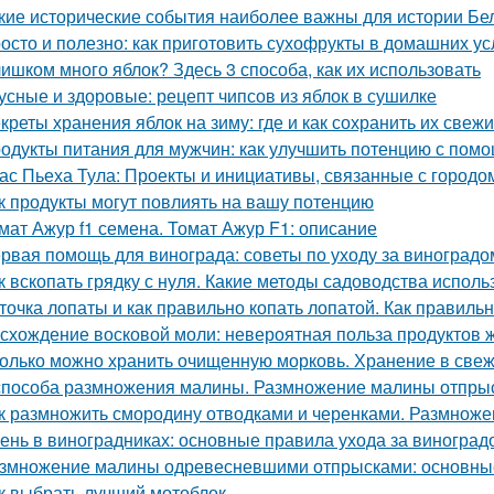
кие исторические события наиболее важны для истории Бе
осто и полезно: как приготовить сухофрукты в домашних у
ишком много яблок? Здесь 3 способа, как их использовать
усные и здоровые: рецепт чипсов из яблок в сушилке
креты хранения яблок на зиму: где и как сохранить их свеж
одукты питания для мужчин: как улучшить потенцию с пом
ас Пьеха Тула: Проекты и инициативы, связанные с городо
к продукты могут повлиять на вашу потенцию
мат Ажур f1 семена. Томат Ажур F1: описание
рвая помощь для винограда: советы по уходу за виноградо
к вскопать грядку с нуля. Какие методы садоводства исполь
точка лопаты и как правильно копать лопатой. Как правильн
схождение восковой моли: невероятная польза продуктов 
олько можно хранить очищенную морковь. Хранение в све
способа размножения малины. Размножение малины отпры
к размножить смородину отводками и черенками. Размнож
ень в виноградниках: основные правила ухода за виноград
змножение малины одревесневшими отпрысками: основны
к выбрать лучший мотоблок.