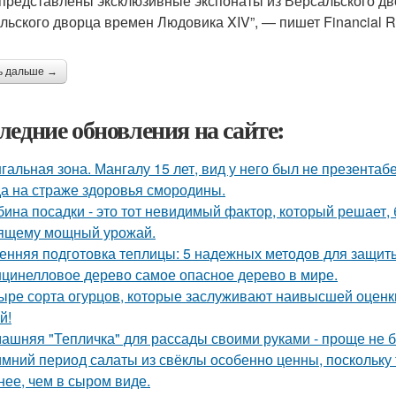
 представлены эксклюзивные экспонаты из Версальского дв
льского дворца времен Людовика XIV”, — пишет Financial R
ь дальше →
ледние обновления на сайте:
гальная зона. Мангалу 15 лет, вид у него был не презентаб
а на страже здоровья смородины.
бина посадки - это тот невидимый фактор, который решает, 
ящему мощный урожай.
енняя подготовка теплицы: 5 надежных методов для защит
цинелловое дерево самое опасное дерево в мире.
ыре сорта огурцов, которые заслуживают наивысшей оценки
й!
ашняя "Тепличка" для рассады своими руками - проще не б
имний период салаты из свёклы особенно ценны, поскольку
нее, чем в сыром виде.