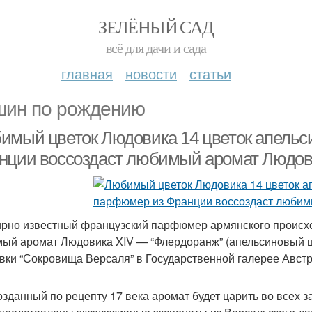
ЗЕЛЁНЫЙ САД
всё для дачи и сада
главная
новости
статьи
ин по рождению
имый цветок Людовика 14 цветок апельс
нции воссоздаст любимый аромат Людов
рно известный французский парфюмер армянского происх
ый аромат Людовика XIV — “Флердоранж” (апельсиновый цв
вки “Сокровища Версаля” в Государственной галерее Австр
озданный по рецепту 17 века аромат будет царить во всех 