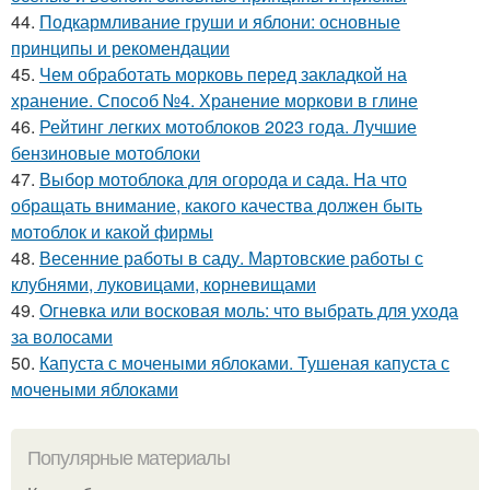
44.
Подкармливание груши и яблони: основные
принципы и рекомендации
45.
Чем обработать морковь перед закладкой на
хранение. Способ №4. Хранение моркови в глине
46.
Рейтинг легких мотоблоков 2023 года. Лучшие
бензиновые мотоблоки
47.
Выбор мотоблока для огорода и сада. На что
обращать внимание, какого качества должен быть
мотоблок и какой фирмы
48.
Весенние работы в саду. Мартовские работы с
клубнями, луковицами, корневищами
49.
Огневка или восковая моль: что выбрать для ухода
за волосами
50.
Капуста с мочеными яблоками. Тушеная капуста с
мочеными яблоками
Популярные материалы