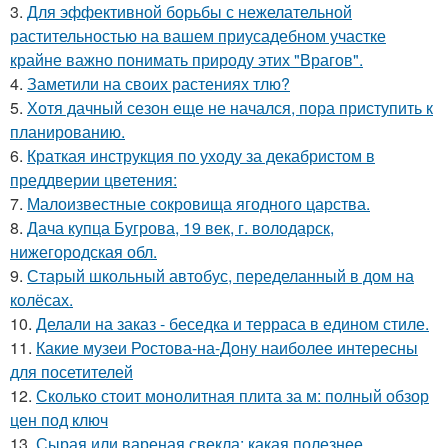
3.
Для эффективной борьбы с нежелательной
растительностью на вашем приусадебном участке
крайне важно понимать природу этих "Врагов".
4.
Заметили на своих растениях тлю?
5.
Хотя дачный сезон еще не начался, пора приступить к
планированию.
6.
Краткая инструкция по уходу за декабристом в
преддверии цветения:
7.
Малоизвестные сокровища ягодного царства.
8.
Дача купца Бугрова, 19 век, г. володарск,
нижегородская обл.
9.
Старый школьный автобус, переделанный в дом на
колёсах.
10.
Делали на заказ - беседка и терраса в едином стиле.
11.
Какие музеи Ростова-на-Дону наиболее интересны
для посетителей
12.
Сколько стоит монолитная плита за м: полный обзор
цен под ключ
13.
Сырая или вареная свекла: какая полезнее