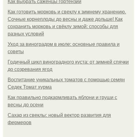
Как выбрать саженцы гортензии
Как готовить морковь и свеклу к зимнему хранению.
Сочные корнеплоды до весны и даже дольше! Как
сохранить морковь и свёклу зимой: способы для
разных условий
Уход за виноградом в июле: основные правила и
советы
Годичный цикл виноградного куста: от зимней спячки
до созревания ягод
Воспитание уникальных томатов с помощью семян
Седек Томат хурма
Как правильно подкармливать яблони и груши с
весны до осени
Сахар из свеклы: новый вектор развития для
фермеров