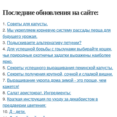
Последние обновления на сайте:
1.
Советы для капусты.
2.
Мы укрепляем корневую систему рассады перца для
будущего урожая.
3.
Подыскиваете альтернативу петунии?
4.
Для успешной борьбы с грызунами выбирайте кошек,
чьи природные охотничьи задатки выражены наиболее
ярко.
5.
Секреты успешного выращивания пекинской капусты.
6.
Секреты получения крупной, сочной и сладкой вишни.
7.
Выращивание укропа дома зимой - это проще, чем
кажется!
8.
Салат аристократ. Ингредиенты:
9.
Краткая инструкция по уходу за декабристом в
преддверии цветения:
10.
Д - дeти.