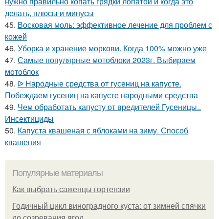
нужно правильно копать грядки лопатой и когда это
делать, плюсы и минусы
45.
Восковая моль: эффективное лечение для проблем с
кожей
46.
Уборка и хранение моркови. Когда 100% можно уже
47.
Самые популярные мотоблоки 2023г. Выбираем
мотоблок
48.
ᐉ Народные средства от гусениц на капусте.
Побеждаем гусениц на капусте народными средства
49.
Чем обработать капусту от вредителей Гусеницы..
Инсектициды
50.
Капуста квашеная с яблоками на зиму. Способ
квашения
Популярные материалы
Как выбрать саженцы гортензии
Годичный цикл виноградного куста: от зимней спячки
до созревания ягод