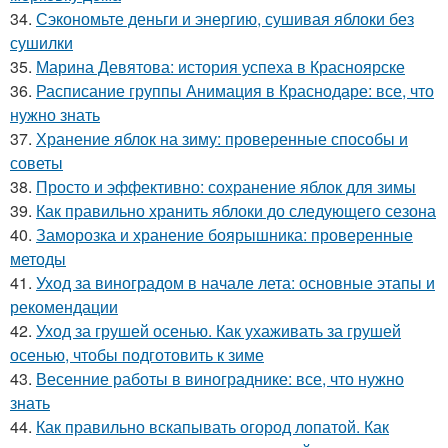
34.
Сэкономьте деньги и энергию, сушивая яблоки без
сушилки
35.
Марина Девятова: история успеха в Красноярске
36.
Расписание группы Анимация в Краснодаре: все, что
нужно знать
37.
Хранение яблок на зиму: проверенные способы и
советы
38.
Просто и эффективно: сохранение яблок для зимы
39.
Как правильно хранить яблоки до следующего сезона
40.
Заморозка и хранение боярышника: проверенные
методы
41.
Уход за виноградом в начале лета: основные этапы и
рекомендации
42.
Уход за грушей осенью. Как ухаживать за грушей
осенью, чтобы подготовить к зиме
43.
Весенние работы в винограднике: все, что нужно
знать
44.
Как правильно вскапывать огород лопатой. Как