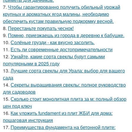
7.
Чтобы гарантированно получить обильный урожай
крупных и ароматных ягод малины, необходимо
обеспечить кустам правильную подкормку весной.
8.
Перестаньте покупать чеснок!
9.
Помню, приезжаешь из города в деревню к бабушке.
10.
Солёные грузди - как вкусно засолить.
11.
Есть ли современные достопримечательности
12.
Узнайте, какие сорта свеклы будут самыми
популярными в 2025 году
13.
Лучшие сорта свеклы для Урала: выбор для вашего
сада
14.
Секреты выращивания свеклы: полное руководство
для садоводов
15.
Сколько стоит монолитная плита за м: полный обзор
цен под ключ
16.
Как уложить fundament из плит ЖБИ для дома:
пошаговая инструкция
17.
Преимущества фундамента на бетонной плите: