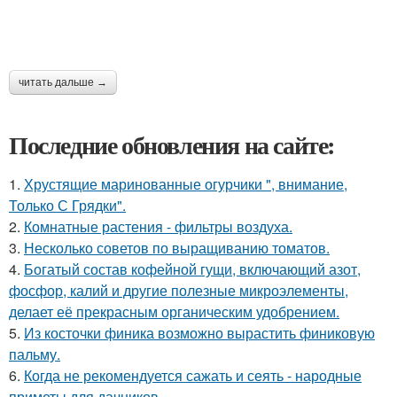
читать дальше →
Последние обновления на сайте:
1.
Хрустящие маринованные огурчики ", внимание,
Только С Грядки".
2.
Комнатные растения - фильтры воздуха.
3.
Несколько советов по выращиванию томатов.
4.
Богатый состав кофейной гущи, включающий азот,
фосфор, калий и другие полезные микроэлементы,
делает её прекрасным органическим удобрением.
5.
Из косточки финика возможно вырастить финиковую
пальму.
6.
Когда не рекомендуется сажать и сеять - народные
приметы для дачников.