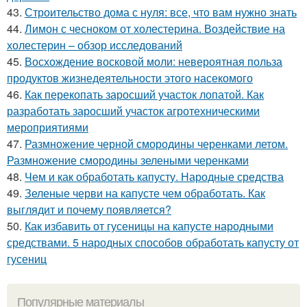
43.
Строительство дома с нуля: все, что вам нужно знать
44.
Лимон с чесноком от холестерина. Воздействие на
холестерин – обзор исследований
45.
Восхождение восковой моли: невероятная польза
продуктов жизнедеятельности этого насекомого
46.
Как перекопать заросший участок лопатой. Как
разработать заросший участок агротехническими
мероприятиями
47.
Размножение черной смородины черенками летом.
Размножение смородины зелеными черенками
48.
Чем и как обработать капусту. Народные средства
49.
Зеленые черви на капусте чем обработать. Как
выглядит и почему появляется?
50.
Как избавить от гусеницы на капусте народными
средствами. 5 народных способов обработать капусту от
гусениц
Популярные материалы