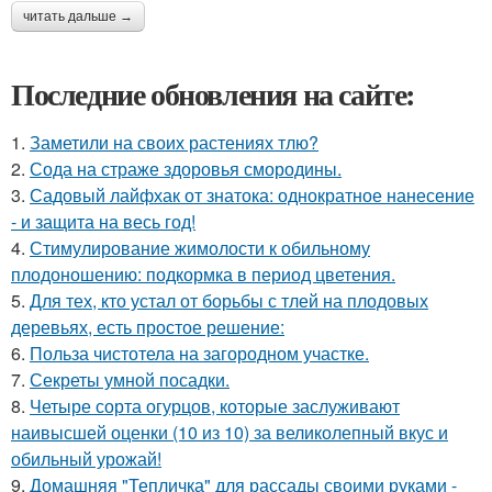
читать дальше →
Последние обновления на сайте:
1.
Заметили на своих растениях тлю?
2.
Сода на страже здоровья смородины.
3.
Садовый лайфхак от знатока: однократное нанесение
- и защита на весь год!
4.
Стимулирование жимолости к обильному
плодоношению: подкормка в период цветения.
5.
Для тех, кто устал от борьбы с тлей на плодовых
деревьях, есть простое решение:
6.
Польза чистотела на загородном участке.
7.
Секреты умной посадки.
8.
Четыре сорта огурцов, которые заслуживают
наивысшей оценки (10 из 10) за великолепный вкус и
обильный урожай!
9.
Домашняя "Тепличка" для рассады своими руками -