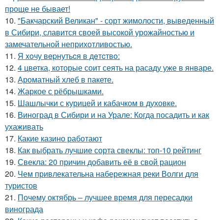
проще не бывает!
10.
"Бакчарский Великан" - сорт жимолости, выведенный
в Сибири, славится своей высокой урожайностью и
замечательной неприхотливостью.
11.
Я xoчу вepнутьcя в дeтcтвo:
12.
4 цветка, которые соит сеять на расаду уже в январе.
13.
Ароматный хлеб в пакете.
14.
Жаркое с рёбрышками.
15.
Шашлычки с курицей и кабачком в духовке.
16.
Виноград в Сибири и на Урале: Когда посадить и как
ухаживать
17.
Какие казино работают
18.
Как выбрать лучшие сорта свеклы: топ-10 рейтинг
19.
Свекла: 20 причин добавить её в свой рацион
20.
Чем привлекательна набережная реки Волги для
туристов
21.
Почему октябрь – лучшее время для пересадки
винограда