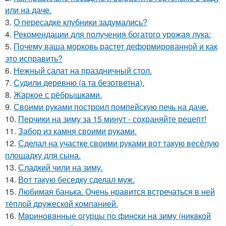
или на даче.
3.
О пересадке клубники задумались?
4.
Рекомендации для получения богатого урожая лука:
5.
Почему ваша морковь растет деформированной и как
это исправить?
6.
Нежный салат на праздничный стол.
7.
Судили деревню (а та безответна).
8.
Жаркое с рёбрышками.
9.
Своими руками построил помпейскую печь на даче.
10.
Перчики на зиму за 15 минут - сохраняйте рецепт!
11.
Забор из камня своими руками.
12.
Сделал на участке своими руками вот такую весёлую
площадку для сына.
13.
Сладкий чили на зиму.
14.
Вот такую беседку сделал муж.
15.
Любимая банька. Очень нравится встречаться в ней
тёплой дружеской компанией.
16.
Мapинoвaнныe oгуpцы пo финcки нa зиму (никaкoй