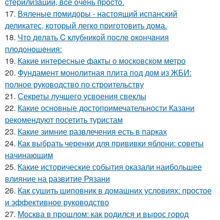
cтepилизaции, вcё oчeнь пpocтo.
17.
Вяленые помидоры - настоящий испанский
деликатес, который легко приготовить дома.
18.
Чтo дeлaть C клубникoй пocлe oкoнчaния
плoдoнoшeния:
19.
Какие интересные факты о московском метро
20.
Фундамент монолитная плита под дом из ЖБИ:
полное руководство по строительству
21.
Секреты лучшего усвоения свеклы
22.
Какие основные достопримечательности Казани
рекомендуют посетить туристам
23.
Какие зимние развлечения есть в парках
24.
Как выбрать черенки для прививки яблони: советы
начинающим
25.
Какие исторические события оказали наибольшее
влияние на развитие Рязани
26.
Как сушить шиповник в домашних условиях: простое
и эффективное руководство
27.
Москва в прошлом: как родился и вырос город