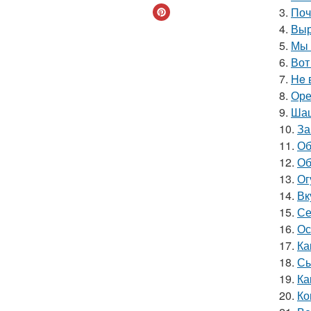
3.
Поч
4.
Выр
5.
Мы 
6.
Вот
7.
He 
8.
Оре
9.
Шаш
10.
За
11.
Об
12.
Об
13.
Ог
14.
Вк
15.
Се
16.
Ос
17.
Ка
18.
Сы
19.
Ка
20.
Ко