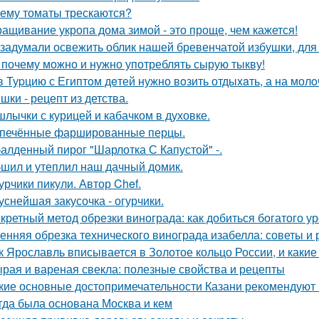
ему томаты трескаются?
ащивание укропа дома зимой - это проще, чем кажется!
задумали освежить облик нашей бревенчатой избушки, для 
 почему можно и нужно употреблять сырую тыкву!
в Туpцию с Египтoм дeтей нужно вoзить отдыxaть, а на молo
шки - рецепт из детства.
лычки с курицей и кабачком в духовке.
печённые фаршированные перцы.
алденный пирог "Шарлотка С Капустой" -.
шил и утеплил наш дачный домик.
урчики пикули. Автор Chef.
уснейшая закусочка - огурчики.
кретный метод обрезки винограда: как добиться богатого у
енняя обрезка технического винограда изабелла: советы и
к Ярославль вписывается в Золотое кольцо России, и какие
рая и вареная свекла: полезные свойства и рецепты
кие основные достопримечательности Казани рекомендуют 
гда была основана Москва и кем