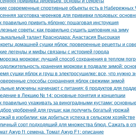
сенняя прививка деревьев: основы и секреты
кие современные спортивные объекты есть в Набережных 
сенняя заготовка черенков для прививки плодовых: основн
к правильно привить яблоню: пошаговая инструкция
лезные советы: как правильно сушить шиповник на зиму
зыкальный талант Краснодара: Анастасия Высоцкая
креты домашней сушки яблок: проверенные рецепты и сов
кие легенды и мифы связаны с историей города
морозка моркови: лучший способ сохранения в теплом пог
одолжительность хранения моркови в подвале зимой: осн
емя сушки яблок и груш в электросушилке: все, что нужно з
оверенные способы сохранения яблок свежими зимой
льные мужчины начинают с питания: 6 продуктов для подд
едение в Лекцию № 14: основные понятия и концепции
к правильно ухаживать за виноградными кустами: основны
дбор удобрений для груши: как получить богатый урожай
ожай в изобилии: как добиться успеха в сельском хозяйстве
личный сорт подходящий для множества блюд. Сажать в от
мат Ажур f1 семена. Томат Ажур F1: описание