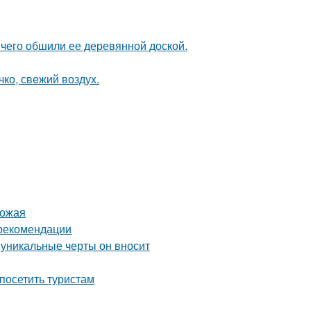
чего обшили ее деревянной доской.
чко, свeжий воздух.
рожая
 рекомендации
 уникальные черты он вносит
посетить туристам