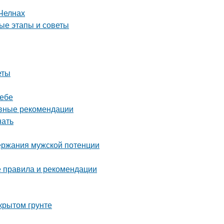
Челнах
ые этапы и советы
еты
ребе
овные рекомендации
нать
ержания мужской потенции
е правила и рекомендации
крытом грунте