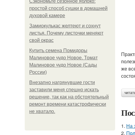
Сэкономьте сезонное яблоко:
простой способ сушки в домашней
духовой камере
Замиокулькас желтеют и сохнут
листья. Почему листочки меняют
свой окрас
Купить семена Помидоры
Практ
Малиновое чудо Новое. Томат
полез
Малиновое чудо Новое (Сады
же вс
России)
состо
Внезапно нагрянувшие гости
заставили меня спешно искать
читат
решение, так как на обстоятельный
ремонт времени катастрофически
Пос
не хватало.
1.
На 
2.
Пол