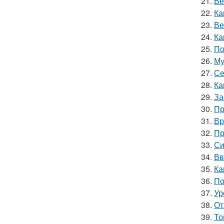
21.
Ве
22.
Ка
23.
Ве
24.
Ка
25.
По
26.
Му
27.
Се
28.
Ка
29.
За
30.
Пр
31.
Вр
32.
Пр
33.
Си
34.
Вв
35.
Ка
36.
По
37.
Ур
38.
От
39.
То